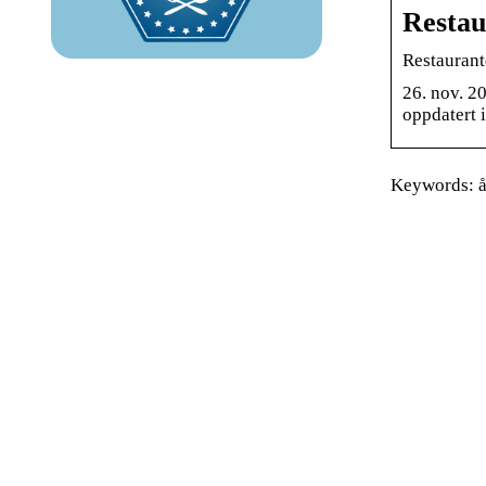
Restau
Restaurant
26. nov. 2
oppdatert 
Keywords: åp