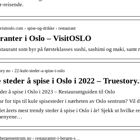
r-reisende.
visitoslo.com › spise-og-drikke › restaurant
ranter i Oslo – VisitOSLO
staurant som byr på førsteklasses sushi, sashimi og maki, samt 
tory.no › 22-kule-steder-a-spise-i-oslo
 steder å spise i Oslo i 2022 – Truestory
der å spise i Oslo i 2023 – Restaurantguiden til Oslo
ar for tips til kule spisesteder i nærheten av Oslo sentrum? Vil 
et årets mest trendy steder å spise i Oslo i år! Sjekk ut hvilke 
 menyene…
bergensentrum.no › restauranter-i-bergen-s…