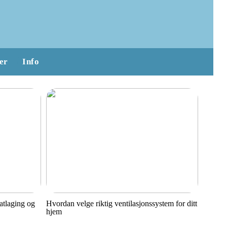
er
Info
matlaging og
Hvordan velge riktig ventilasjonssystem for ditt
hjem