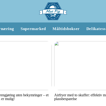
rnæring
Supermarked
Måltidsbokser
Delikatess
engjøring uten bekymringer – et
Airfryer med to skuffer: effektiv 
 er mulig!
plassbesparelse