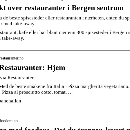
kt over restauranter i Bergen sentrum
 de beste spisesteder eller restauranten i nærheten, enten du spis
er med take-away …
staurant, kafe eller bar blant mer enn 300 spisesteder i Bergen 
ll take-away.
arestauranter.no
 Restauranter: Hjem
via Restauranter
ed de beste smakene fra Italia · Pizza margherita vegetariano
 Pizza al prosciutto cotto. tomat, …
banehallen
.foodora.no