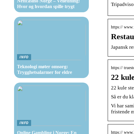
Nettcasino Norge – Veiledning:
Tripadviso
Hvor og hvordan spille trygt
https:// www.
Restau
Japansk re
INFO
Teknologi møter omsorg:
https:// trues
Trygghetsalarmer for eldre
22 kule
22 kule ste
Så er du kl
Vi har saml
fristende
INFO
https:// www.
Online Gambling i Norge: En