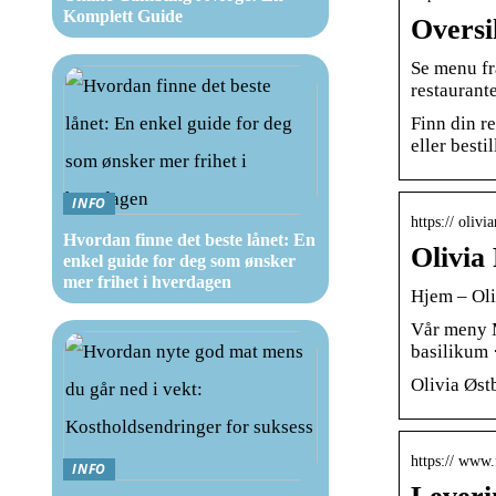
Komplett Guide
Oversi
Se menu fra
restaurant
Finn din re
eller besti
INFO
https:// olivi
Hvordan finne det beste lånet: En
Olivia
enkel guide for deg som ønsker
mer frihet i hverdagen
Hjem – Oli
Vår meny M
basilikum ·
Olivia Øst
https:// www
INFO