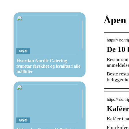
Åpen 
https:// no.t
De 10 
INFO
Restaurant
Hvordan Nordic Catering
anmeldelse
ivaretar ferskhet og kvalitet i alle
måltider
Beste resta
beliggenhe
https:// no.t
Kaféer
Kaféer i n
INFO
Finn kafee