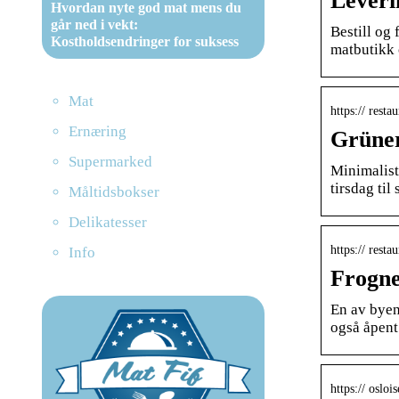
Leveri
Hvordan nyte god mat mens du
går ned i vekt:
Bestill og 
Kostholdsendringer for suksess
matbutikk 
Mat
https:// resta
Ernæring
Grüner
Supermarked
Minimalist
tirsdag til
Måltidsbokser
Delikatesser
https:// resta
Info
Frogne
En av byen
også åpent 
https:// oslo