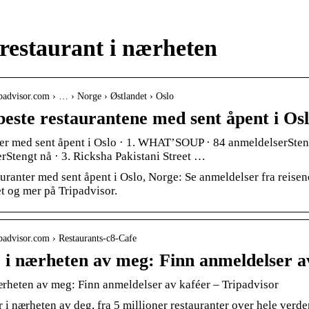
restaurant i nærheten
ripadvisor.com › … › Norge › Østlandet › Oslo
beste restaurantene med sent åpent i Osl
er med sent åpent i Oslo · 1. WHAT’SOUP · 84 anmeldelserSteng
rStengt nå · 3. Ricksha Pakistani Street …
uranter med sent åpent i Oslo, Norge: Se anmeldelser fra reisende
t og mer på Tripadvisor.
ripadvisor.com › Restaurants-c8-Cafe
 i nærheten av meg: Finn anmeldelser a
ærheten av meg: Finn anmeldelser av kaféer – Tripadvisor
r i nærheten av deg, fra 5 millioner restauranter over hele ver