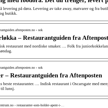
ng med foodora. Det du trenger, levert 
få levering på døra. Levering av take away, matvarer og fra butik
og butikk.
urantguiden.aftenposten.no › sok
løkka – Restaurantguiden fra Aftenpos
isk restaurant med nordiske smaker. … Folk fra juniorkokkelan
 søndag.
urantguiden.aftenposten.no › sok
r – Restaurantguiden fra Aftenposten
s beste restauranter. … Indisk restaurant i Oscarsgate med me
til lunsj.
isentrum.no › restauranter-som-holder-apent-i-…