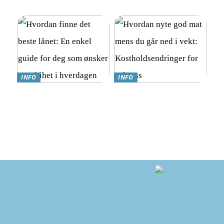
Trygghetsalarmer for eldre
En Komplett Guide
INFO
INFO
Hvordan finne det beste
Hvordan nyte god mat
lånet: En enkel guide for
mens du går ned i vekt:
deg som ønsker mer frihet i
Kostholdsendringer for
hverdagen
suksess