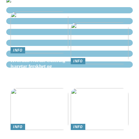
INFO
Hvordan Nordic Catering
INFO
ivaretar ferskhet og
Nettcasino Norge –
kvalitet i alle måltider
Veiledning: Hvor og
hvordan spille trygt
INFO
INFO
Teknologi møter omsorg:
Online Gambling i Norge: