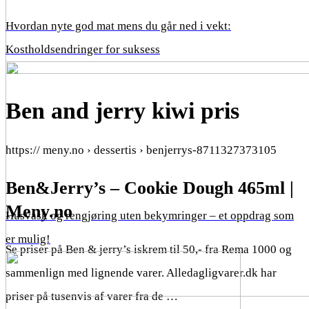
Hvordan nyte god mat mens du går ned i vekt:
Kostholdsendringer for suksess
Ben and jerry kiwi pris
https:// meny.no › dessertis › benjerrys-8711327373105
Ben&Jerry’s – Cookie Dough 465ml |
Meny.no
Husvask og rengjøring uten bekymringer – et oppdrag som
er mulig!
Se priser på Ben & jerry’s iskrem til 50,- fra Rema 1000 og
sammenlign med lignende varer. Alledagligvarer.dk har
priser på tusenvis af varer fra de …