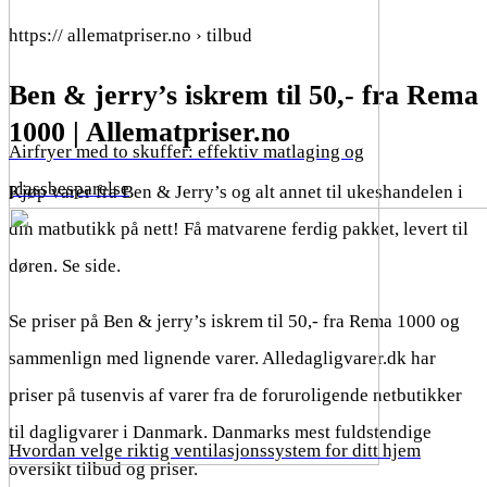
https:// allematpriser.no › tilbud
Ben & jerry’s iskrem til 50,- fra Rema
1000 | Allematpriser.no
Airfryer med to skuffer: effektiv matlaging og
plassbesparelse
Kjøp varer fra Ben & Jerry’s og alt annet til ukeshandelen i
din matbutikk på nett! Få matvarene ferdig pakket, levert til
døren. Se side.
Se priser på Ben & jerry’s iskrem til 50,- fra Rema 1000 og
sammenlign med lignende varer. Alledagligvarer.dk har
priser på tusenvis af varer fra de foruroligende netbutikker
til dagligvarer i Danmark. Danmarks mest fuldstendige
Hvordan velge riktig ventilasjonssystem for ditt hjem
oversikt tilbud og priser.