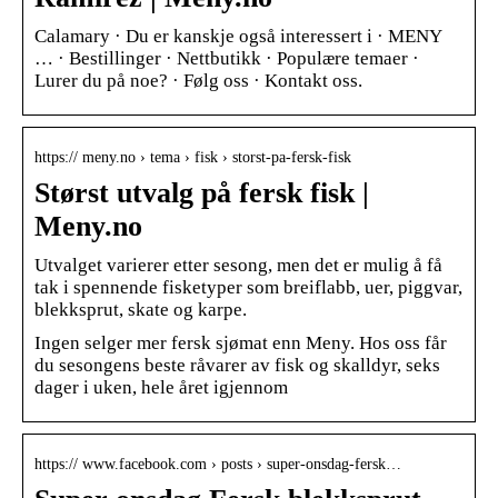
Calamary · Du er kanskje også interessert i · MENY
… · Bestillinger · Nettbutikk · Populære temaer ·
Lurer du på noe? · Følg oss · Kontakt oss.
https:// meny.no › tema › fisk › storst-pa-fersk-fisk
Størst utvalg på fersk fisk |
Meny.no
Utvalget varierer etter sesong, men det er mulig å få
tak i spennende fisketyper som breiflabb, uer, piggvar,
blekksprut, skate og karpe.
Ingen selger mer fersk sjømat enn Meny. Hos oss får
du sesongens beste råvarer av fisk og skalldyr, seks
dager i uken, hele året igjennom
https:// www.facebook.com › posts › super-onsdag-fersk…