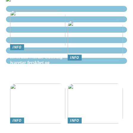
INFO
Hvordan Nordic Catering
INFO
ivaretar ferskhet og
Nettcasino Norge –
kvalitet i alle måltider
Veiledning: Hvor og
hvordan spille trygt
INFO
INFO
Teknologi møter omsorg:
Online Gambling i Norge: