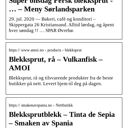
Super onsdag Fersk blekksprut -
… – Meny Sørlandsparken
29. jul. 2020 — Bakeri, cafè og konditori –
Skippergata 26 Kristiansand. Alltid lørdag, og åpent
hver søndag !! … SPAR Øvrebø.
https:// www.amoi.no › products › blekksprut
⁨Blekksprut, rå⁩ – ⁨Vulkanfisk⁩ –
AMOI
Blekksprut, rå⁩ og tilsvarende produkter fra de beste
butikker på nett. Levert hjem til deg på dagen.
https:// smakenavspania.no › Nettbutikk
Blekksprutblekk – Tinta de Sepia
– Smaken av Spania