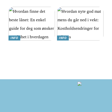
Trygghetsalarmer for eldre
En Komplett Guide
INFO
INFO
Hvordan finne det beste
Hvordan nyte god mat
lånet: En enkel guide for
mens du går ned i vekt:
deg som ønsker mer frihet i
Kostholdsendringer for
hverdagen
suksess