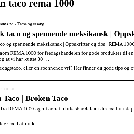
n taco rema 1000
.rema.no › Tema og sesong
sk taco og spennende meksikansk | Oppskr
aco og spennende meksikansk | Oppskrifter og tips | REMA 100
nnom REMA 1000 for fredagshandelen for gode produkter til en la
og at vi har kuttet 30 …
redagstaco, eller en spennende vri? Her finner du gode tips og o
entaco.no
 Taco | Broken Taco
 fra REMA 1000 og alt annet til ukeshandelen i din matbutikk på 
ter med attitude