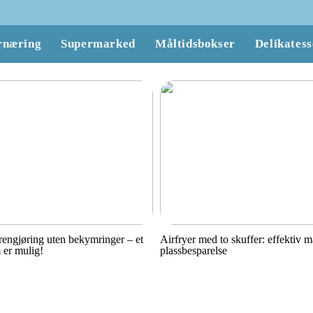
rnæring
Supermarked
Måltidsbokser
Delikatess
engjøring uten bekymringer – et
Airfryer med to skuffer: effektiv 
 er mulig!
plassbesparelse