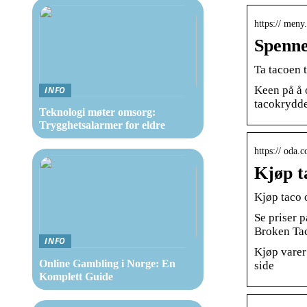
https:// meny
Spenne
Ta tacoen t
Keen på å 
INFO
tacokrydder
Teknologi møter omsorg:
Trygghetsalarmer for eldre
https:// oda.
Kjøp t
Kjøp taco 
Se priser 
Broken Tac
INFO
Kjøp varer
Online Gambling i Norge: En
side
Komplett Guide