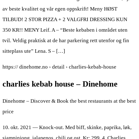
av beste kvalitet og vår egen oppskrift! Meny HØST
TILBUD! 2 STOR PIZZA + 2 VALGFRI DRESSING KUN
350 KR!! MENY Leif. A – “Beste kebaben i området uten
tvil. Veldig praktisk at de har parkering rett utenfor og fin
sitteplass ute” Lena. S – […]
https:// dinehome.no › detail › charlies-kebab-house
charlies kebab house – Dinehome
Dinehome – Discover & Book the best restaurants at the best
price
10. okt. 2021 — Knock-out. Med biff, skinke, paprika, løk,
sjampinjong, jalapenos, chili og ost. Kr: 299. 4. Charlies