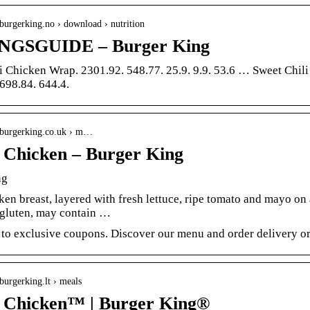
burgerking.no › download › nutrition
GSGUIDE – Burger King
i Chicken Wrap. 2301.92. 548.77. 25.9. 9.9. 53.6 … Sweet Chi
698.84. 644.4.
.burgerking.co.uk › m…
 Chicken – Burger King
ng
en breast, layered with fresh lettuce, ripe tomato and mayo on 
gluten, may contain …
 to exclusive coupons. Discover our menu and order delivery or
burgerking.lt › meals
 Chicken™ | Burger King®