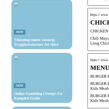
https:// www
CHICK
CHICKEN 
INFO
Chili Mayo
Teknologi møter omsorg:
Long Chic
Trygghetsalarmer for eldre
https:// www
MENU 
BURGER KI
BURGER KIN
INFO
Kids Meals
Online Gambling i Norge: En
BURGER KIN
Komplett Guide
Kids Meal