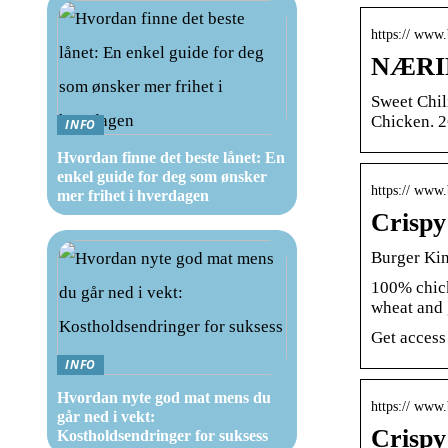
https:// www.
NÆRIN
Sweet Chil
Chicken. 2
INFO
Hvordan finne det beste lånet: En
enkel guide for deg som ønsker
https:// www
mer frihet i hverdagen
Crispy
Burger Ki
100% chick
wheat and 
Get access
INFO
Hvordan nyte god mat mens du
https:// www.
går ned i vekt:
Crispy
Kostholdsendringer for suksess