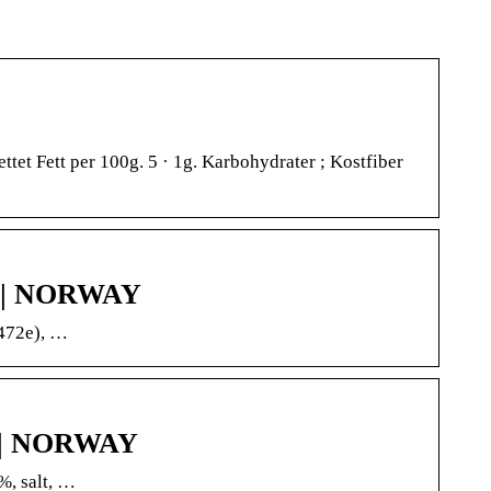
ttet Fett per 100g. 5 · 1g. Karbohydrater ; Kostfiber
G | NORWAY
E472e), …
G | NORWAY
%, salt, …