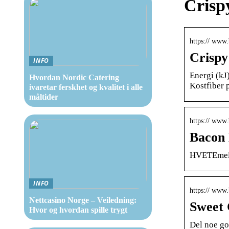
Crisp
https:// www.
Crisp
INFO
Energi (kJ)
Hvordan Nordic Catering
Kostfiber p
ivaretar ferskhet og kvalitet i alle
måltider
https:// www
Bacon
HVETEmel, 
INFO
https:// www
Nettcasino Norge – Veiledning:
Sweet
Hvor og hvordan spille trygt
Del noe go