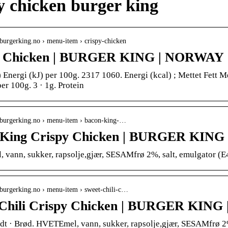
y chicken burger king
burgerking.no › menu-item › crispy-chicken
y Chicken | BURGER KING | NORWAY
 Energi (kJ) per 100g. 2317 1060. Energi (kcal) ; Mettet Fett Me
er 100g. 3 · 1g. Protein
.burgerking.no › menu-item › bacon-king-…
 King Crispy Chicken | BURGER KIN
vann, sukker, rapsolje,gjær, SESAMfrø 2%, salt, emulgator (
.burgerking.no › menu-item › sweet-chili-c…
 Chili Crispy Chicken | BURGER KIN
dt · Brød. HVETEmel, vann, sukker, rapsolje,gjær, SESAMfrø 2