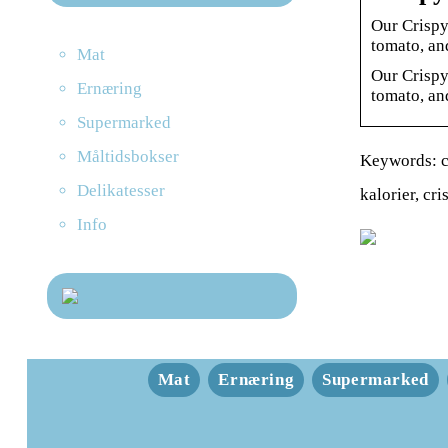
Our Crispy
tomato, a
Mat
Our Crispy
Ernæring
tomato, an
Supermarked
Måltidsbokser
Keywords: cr
Delikatesser
kalorier, cr
Info
Mat
Ernæring
Supermarked