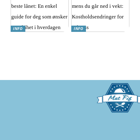
INFO
INFO
Hvordan finne det beste
Hvordan nyte god mat
lånet: En enkel guide for
mens du går ned i vekt:
deg som ønsker mer frihet i
Kostholdsendringer for
hverdagen
suksess