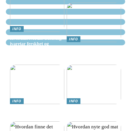
INFO
Hvordan Nordic Catering
INFO
ivaretar ferskhet og
Nettcasino Norge –
kvalitet i alle måltider
Veiledning: Hvor og
hvordan spille trygt
INFO
INFO
Teknologi møter omsorg:
Online Gambling i Norge:
Trygghetsalarmer for eldre
En Komplett Guide