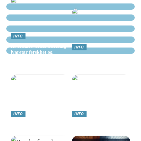
INFO
Hvordan Nordic Catering
INFO
ivaretar ferskhet og
Nettcasino Norge –
kvalitet i alle måltider
Veiledning: Hvor og
hvordan spille trygt
INFO
INFO
Teknologi møter omsorg:
Online Gambling i Norge:
Trygghetsalarmer for eldre
En Komplett Guide