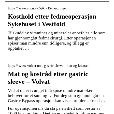
https:// www.siv.no › Søk › Behandlinger
Kosthold etter fedmeoperasjon –
Sykehuset i Vestfold
Tilskudd av vitaminer og mineraler anbefales alle som
har gjennomgått fedmekirurgi. Etter operasjonen
spiser man mindre enn tidligere, og tillegg er
opptaket …
https:// www.volvat.no › gastric-sleeve › mat-og-kostrad
Mat og kostråd etter gastric
sleeve – Volvat
Ved at du er tvunget til å spise mindre mat øker
behovet for et sunt og … For deg som gjennomgår en
Gastric Bypass operasjon kan visse problemer med …
Før operasjonen må du stå på en diett som består av
1000 kcal pr døgn. Dietten er i stedet for dine vanlige