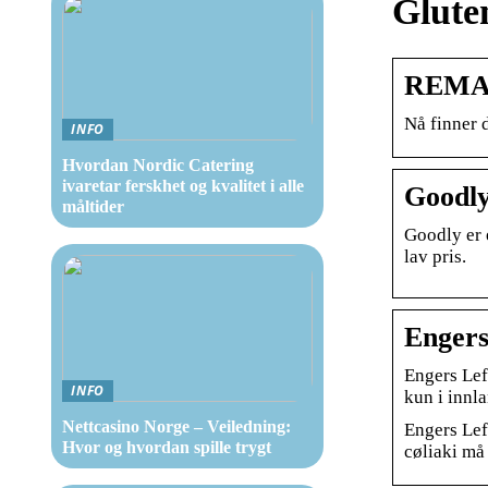
Glute
REMA 1
Nå finner 
INFO
Hvordan Nordic Catering
ivaretar ferskhet og kvalitet i alle
Goodl
måltider
Goodly er 
lav pris.
Engers
Engers Lef
INFO
kun i innl
Nettcasino Norge – Veiledning:
Engers Lef
Hvor og hvordan spille trygt
cøliaki må