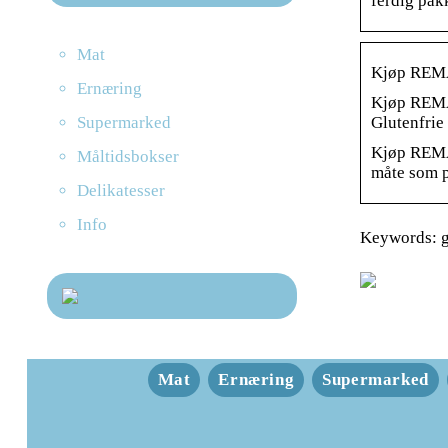
ferdig pak
Mat
Kjøp REMA
Ernæring
Kjøp REMA 
Supermarked
Glutenfrie
Kjøp REMA 
Måltidsbokser
måte som p
Delikatesser
Info
Keywords: g
Mat
Ernæring
Supermarked