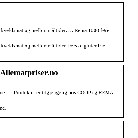
ost, kveldsmat og mellommåltider. … Rema 1000 fører
t, kveldsmat og mellommåltider. Ferske glutenfrie
 Allematpriser.no
llene. … Produktet er tilgjengelig hos COOP og REMA
ne.