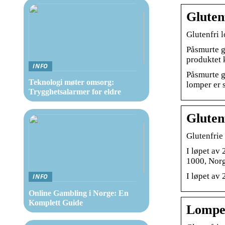
Gluten
Glutenfri 
Påsmurte g
produktet 
INFO
Påsmurte g
Teknologi møter omsorg:
lomper er 
Trygghetsalarmer for eldre
Gluten
Glutenfrie
I løpet av
1000, Nor
I løpet av
INFO
Online Gambling i Norge: En
Komplett Guide
Lomper