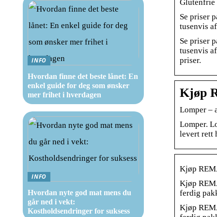
Glutenfrie
Se priser 
tusenvis a
Se priser 
tusenvis a
priser.
INFO
Hvordan finne det beste lånet: En
enkel guide for deg som ønsker
Kjøp R
mer frihet i hverdagen
Lomper – a
Lomper. Lo
levert rett
Kjøp REMA 
INFO
Kjøp REMA 
Hvordan nyte god mat mens du
ferdig pak
går ned i vekt:
Kjøp REMA 
Kostholdsendringer for suksess