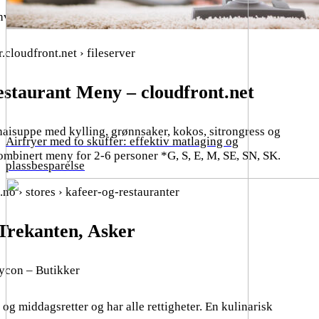
nhver smak. Du kan også bestille take away.
.cloudfront.net › fileserver
staurant Meny – cloudfront.net
haisuppe med kylling, grønnsaker, kokos, sitrongress og
Airfryer med to skuffer: effektiv matlaging og
ombinert meny for 2-6 personer *G, S, E, M, SE, SN, SK.
plassbesparelse
.no › stores › kafeer-og-restauranter
Trekanten, Asker
tycon – Butikker
 og middagsretter og har alle rettigheter. En kulinarisk