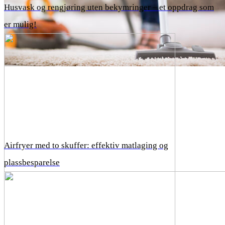
Husvask og rengjøring uten bekymringer – et oppdrag som
er mulig!
Airfryer med to skuffer: effektiv matlaging og
plassbesparelse