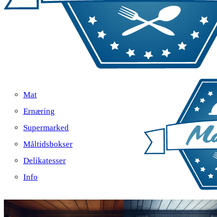
Mat
Ernæring
Supermarked
Måltidsbokser
Delikatesser
Info