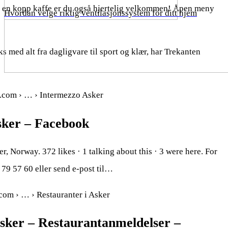
 en kopp kaffe er du også hjertelig velkommen! Åpen meny
Hvordan velge riktig ventilasjonssystem for ditt hjem
 med alt fra dagligvare til sport og klær, har Trekanten
.com › … › Intermezzo Asker
sker – Facebook
r, Norway. 372 likes · 1 talking about this · 3 were here. For
 79 57 60 eller send e-post til…
r.com › … › Restauranter i Asker
sker – Restaurantanmeldelser –