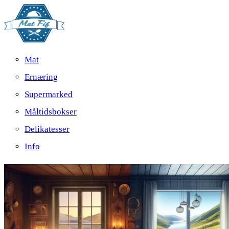
Mat
Ernæring
Supermarked
Måltidsbokser
Delikatesser
Info