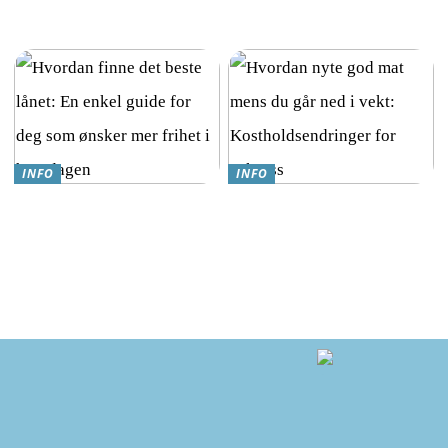
Teknologi møter omsorg:
Online Gambling i Norge: En
Trygghetsalarmer for eldre
Komplett Guide
INFO
INFO
Hvordan finne det beste lånet:
Hvordan nyte god mat mens
En enkel guide for deg som
du går ned i vekt:
ønsker mer frihet i hverdagen
Kostholdsendringer for
suksess