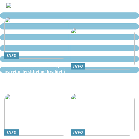
INFO
Hvordan Nordic Catering
INFO
ivaretar ferskhet og kvalitet i
Nettcasino Norge –
alle måltider
Veiledning: Hvor og hvordan
spille trygt
INFO
INFO