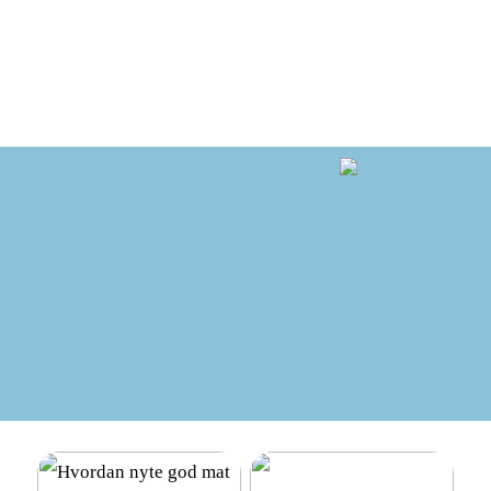
Hvordan finne det beste
Hvordan nyte god mat
lånet: En enkel guide for
mens du går ned i vekt:
deg som ønsker mer frihet i
Kostholdsendringer for
hverdagen
suksess