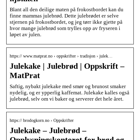
Blant all den deilige maten på frokostbordet kan du
finne mammas julebrød. Dette julebrødet er selve
stjernen på frokostbordet, og jeg tørr ikke gjette på
hvor mange julebrød som trylles opp av fryseren i
løpet av julen.
https:// www.matprat.no › oppskrifter › tradisjon › julek…
Julekake | Julebrød | Oppskrift –
MatPrat
Saftig, nybakt julekake med smør og brunost smaker
nydelig, og er ypperlig kaffemat. Julekake kalles også
julebrød, selv om vi baker og serverer det hele året.
https:// brodogkorn.no › Oppskrifter
Julekake – Julebrød –
Opplysningskontoret for brød og