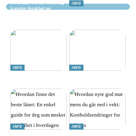
Hvordan Nordic Catering
INFO
ivaretar ferskhet og
Nettcasino Norge –
kvalitet i alle måltider
Veiledning: Hvor og
hvordan spille trygt
INFO
INFO
Teknologi møter omsorg:
Online Gambling i Norge:
Trygghetsalarmer for eldre
En Komplett Guide
INFO
INFO