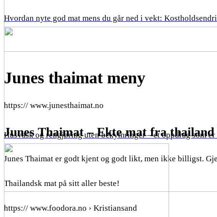
Hvordan nyte god mat mens du går ned i vekt: Kostholdsendri
Junes thaimat meny
https:// www.junesthaimat.no
Junes Thaimat – Ekte mat fra thailand 
Husvask og rengjøring uten bekymringer – et oppdrag som er
Junes Thaimat er godt kjent og godt likt, men ikke billigst. 
Thailandsk mat på sitt aller beste!
https:// www.foodora.no › Kristiansand