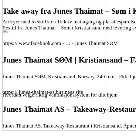
Take away fra Junes Thaimat – Søm i 
Airfryer med to skuffer: effektiv matlaging og plassbesparels
Bestill fra Junes Thaimat – Søm i Kristiansand med levering av
https:// www.facebook.com › … › Junes Thaimat SØM
Junes Thaimat SØM | Kristiansand – 
Junes Thaimat SØM, Kristiansand, Norway. 249 likes. Ekte hje
https:// junes-thaimat-as.business.site
Hvordan velge riktig ventilasjonssystem for ditt hjem
Junes Thaimat AS – Takeaway-Restaura
Junes Thaimat AS. Takeaway-Restaurant i Kristiansand. Åpne