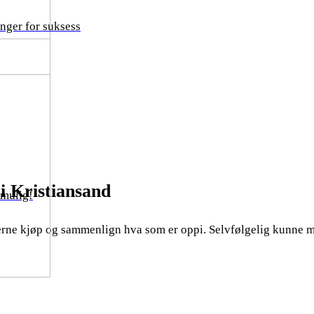
nger for suksess
i Kristiansand
 mulig!
Gjerne kjøp og sammenlign hva som er oppi. Selvfølgelig kunne m