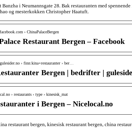
et Banzha i Neumannsgate 28. Bak restauranten med spennende 
hao og mesterkokken Christopher Haatuft.
.facebook.com › ChinaPalaceBergen
Palace Restaurant Bergen – Facebook
gulesider.no › finn:kina+restauranter › ber…
stauranter Bergen | bedrifter | gulesider
ocal.no › restaurants › type › kinesisk_mat
stauranter i Bergen – Nicelocal.no
na restaurant bergen, kinesisk restaurant bergen, china restaur