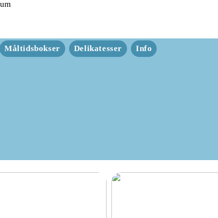
rum
Måltidsbokser
Delikatesser
Info