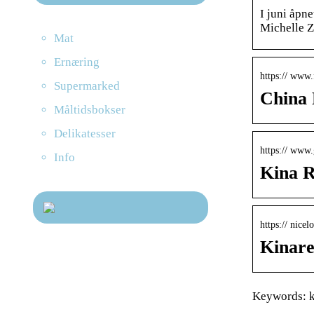
I juni åpn
Michelle Z
Mat
Ernæring
https:// www
Supermarked
China 
Måltidsbokser
Delikatesser
https:// www.
Info
Kina Re
https:// nicel
Kinare
Keywords: ki