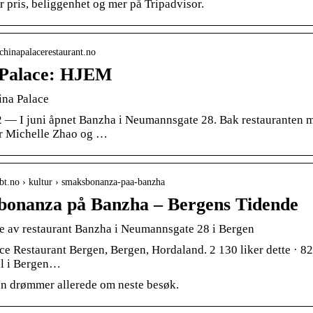
r pris, beliggenhet og mer på Tripadvisor.
chinapalacerestaurant.no
 Palace: HJEM
na Palace
22 — I juni åpnet Banzha i Neumannsgate 28. Bak restauranten 
r Michelle Zhao og …
bt.no › kultur › smaksbonanza-paa-banzha
onanza på Banzha – Bergens Tidende
 av restaurant Banzha i Neumannsgate 28 i Bergen
ce Restaurant Bergen, Bergen, Hordaland. 2 130 liker dette · 82
til i Bergen…
 drømmer allerede om neste besøk.