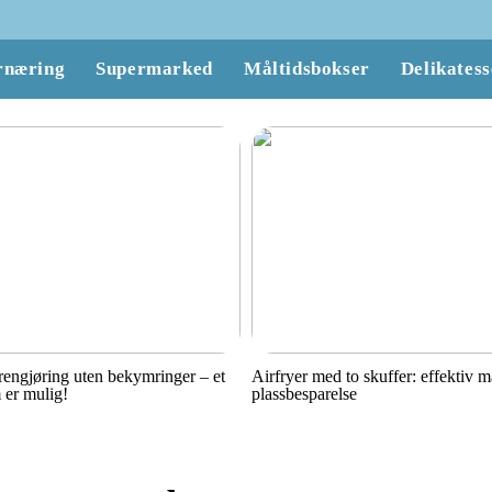
rnæring
Supermarked
Måltidsbokser
Delikatess
engjøring uten bekymringer – et
Airfryer med to skuffer: effektiv 
 er mulig!
plassbesparelse