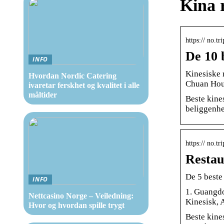
Kina 
https:// no.t
De 10 
INFO
Kinesiske 
Hvordan Nordic Catering
Chuan Hous
ivaretar ferskhet og kvalitet i alle
måltider
Beste kines
beliggenhe
https:// no.t
Restau
De 5 beste
INFO
1. Guangdo
Nettcasino Norge – Veiledning:
Kinesisk, 
Hvor og hvordan spille trygt
Beste kine