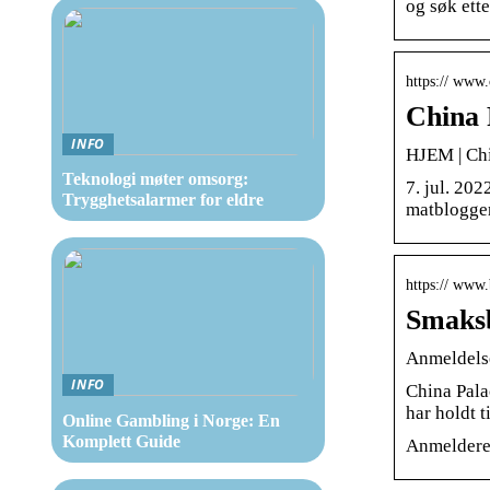
og søk ette
https:// www.
China
INFO
HJEM | Chi
Teknologi møter omsorg:
7. jul. 20
Trygghetsalarmer for eldre
matblogge
https:// www.
Smaksb
Anmeldelse
INFO
China Pala
har holdt 
Online Gambling i Norge: En
Komplett Guide
Anmelderen