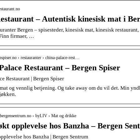
estaurant.no
estaurant – Autentisk kinesisk mat i Be
ranter Bergen – spisesteder, kinesisk mat, kinesisk restaurant, 
Finn firmaer, …
nspiser.no › restauranter › china-palace-rest…
Palace Restaurant – Bergen Spiser
ce Restaurant | Bergen Spiser
mat og vennlig betjening. Og take away om du vil det. Min yndli
jøkken.
.bergensentrum.no › byLIV › Mat og drikke
økt opplevelse hos Banzha – Bergen Sen
opplevelse hos Banzha | Bergen Sentrum