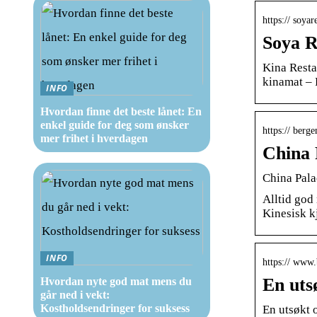
https:// soyar
Soya R
Kina Restau
kinamat – 
INFO
Hvordan finne det beste lånet: En
enkel guide for deg som ønsker
https:// berge
mer frihet i hverdagen
China 
China Pala
Alltid god 
Kinesisk k
INFO
https:// www
En uts
Hvordan nyte god mat mens du
går ned i vekt:
Kostholdsendringer for suksess
En utsøkt 