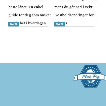
INFO
INFO
Hvordan finne det beste
Hvordan nyte god mat
lånet: En enkel guide for
mens du går ned i vekt:
deg som ønsker mer frihet i
Kostholdsendringer for
hverdagen
suksess