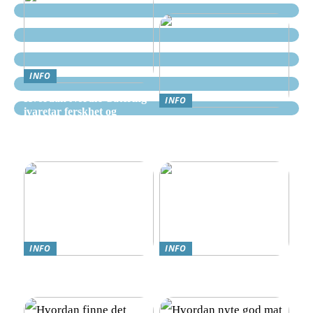
INFO
Hvordan Nordic Catering
INFO
ivaretar ferskhet og
Nettcasino Norge –
kvalitet i alle måltider
Veiledning: Hvor og
hvordan spille trygt
INFO
INFO
Teknologi møter omsorg:
Online Gambling i Norge:
Trygghetsalarmer for eldre
En Komplett Guide