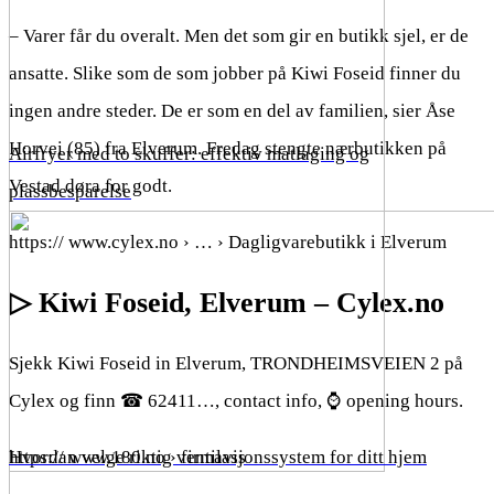
– Varer får du overalt. Men det som gir en butikk sjel, er de
ansatte. Slike som de som jobber på Kiwi Foseid finner du
ingen andre steder. De er som en del av familien, sier Åse
Horvei (85) fra Elverum. Fredag stengte nærbutikken på
Airfryer med to skuffer: effektiv matlaging og
Vestad døra for godt.
plassbesparelse
https:// www.cylex.no › … › Dagligvarebutikk i Elverum
▷ Kiwi Foseid, Elverum – Cylex.no
Sjekk Kiwi Foseid in Elverum, TRONDHEIMSVEIEN 2 på
Cylex og finn ☎ 62411…, contact info, ⌚ opening hours.
Hvordan velge riktig ventilasjonssystem for ditt hjem
https:// www.180.no › firmavis