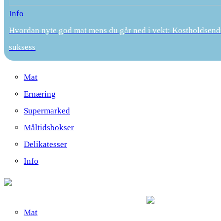
Info
Hvordan nyte god mat mens du går ned i vekt: Kostholdsend
suksess
Mat
Ernæring
Supermarked
Måltidsbokser
Delikatesser
Info
Mat