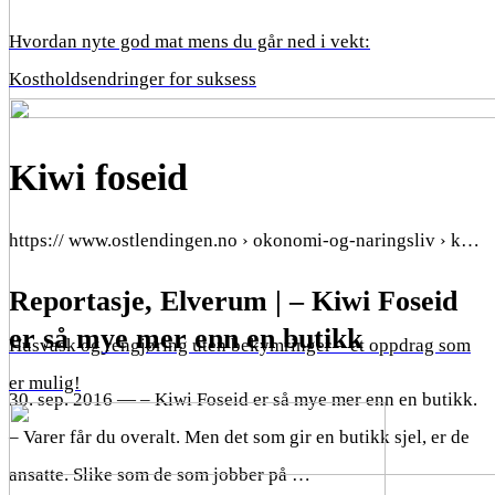
Hvordan nyte god mat mens du går ned i vekt:
Kostholdsendringer for suksess
Kiwi foseid
https:// www.ostlendingen.no › okonomi-og-naringsliv › k…
Reportasje, Elverum | – Kiwi Foseid
er så mye mer enn en butikk
Husvask og rengjøring uten bekymringer – et oppdrag som
er mulig!
30. sep. 2016 — – Kiwi Foseid er så mye mer enn en butikk.
– Varer får du overalt. Men det som gir en butikk sjel, er de
ansatte. Slike som de som jobber på …