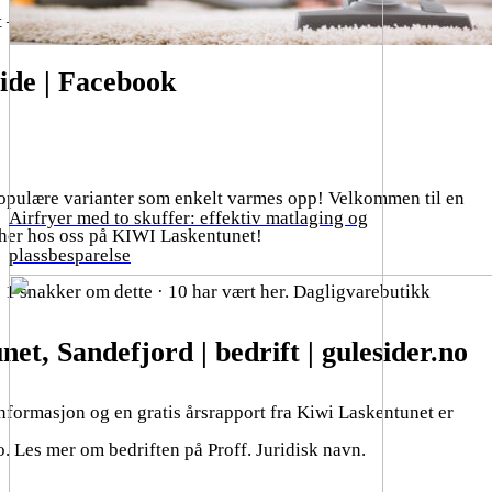
t – Øvre Laskenvei 28, 3221 SANDEFJORD
ide | Facebook
populære varianter som enkelt varmes opp! Velkommen til en
Airfryer med to skuffer: effektiv matlaging og
her hos oss på KIWI Laskentunet!
plassbesparelse
· 1 snakker om dette · 10 har vært her. Dagligvarebutikk
et, Sandefjord | bedrift | gulesider.no
 informasjon og en gratis årsrapport fra Kiwi Laskentunet er
o. Les mer om bedriften på Proff. Juridisk navn.