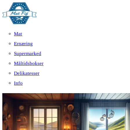
Mat
Ernæring
Supermarked
Måltidsbokser
Delikatesser
Info