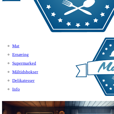
Mat
Ernæring
Supermarked
Måltidsbokser
Delikatesser
Info