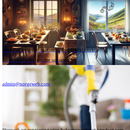
Hvordan nyte god mat mens du går ned i vekt:
Kostholdsendringer for suksess
admin@norgeweb.com
Husvask og rengjøring uten bekymringer – et oppdrag som