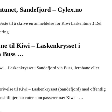
tunet, Sandefjord – Cylex.no
ørste til å skrive en anmeldelse for Kiwi Laskentunet! Del
ering.
 til Kiwi – Laskenkrysset i
a Buss …
i – Laskenkrysset i Sandefjord via Buss, Jernbane eller
rivelse til Kiwi – Laskenkrysset (Sandefjord) med offentlig
ansittlinjer har ruter som passerer nær Kiwi – …
n