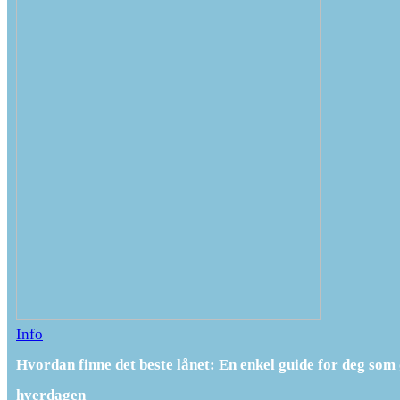
Info
Hvordan finne det beste lånet: En enkel guide for deg som 
hverdagen