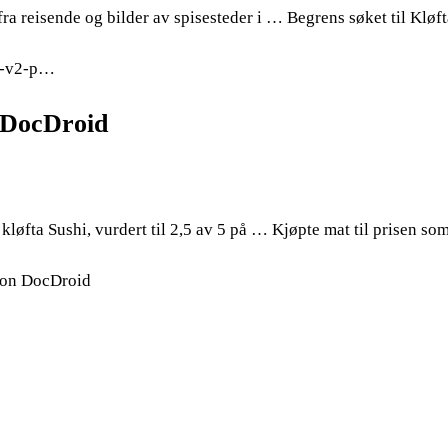
 fra reisende og bilder av spisesteder i … Begrens søket til Klø
ny-v2-p…
– DocDroid
kløfta Sushi, vurdert til 2,5 av 5 på … Kjøpte mat til prisen som
 on DocDroid