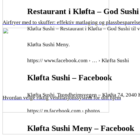
Restaurant i Kløfta – God Sushi t
Airfryer med to skuffer: effektiv matlaging og plassbesparels
Kløfta Sushi – Restaurant i Kløfta – God Sushi til v
Kløfta Sushi Meny.
https:// www.facebook.com › … › Kløfta Sushi
Kløfta Sushi – Facebook
Kløfta Sushi. Trondheimsvegen – Kløfta 74, 2040 Klø
Hvordan velge riktig ventilasjonssystem for ditt hjem
https:// m.facebook.com › photos
Kløfta Sushi Meny – Facebook