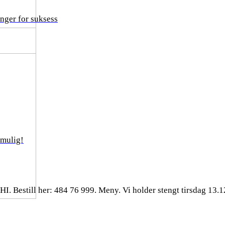
nger for suksess
 mulig!
till her: 484 76 999. Meny. Vi holder stengt tirsdag 13.1