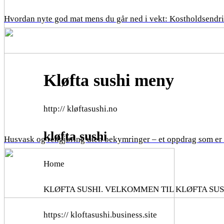
Hvordan nyte god mat mens du går ned i vekt: Kostholdsendri
Kløfta sushi meny
http:// kløftasushi.no
kløfta sushi
Husvask og rengjøring uten bekymringer – et oppdrag som er
Home
KLØFTA SUSHI. VELKOMMEN TIL KLØFTA SUSHI. Bes
https:// kloftasushi.business.site