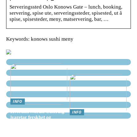
Serveringssted Oslo Konows Gate – lunch, booking,
servering, spise ute, serveringssteder, spisested, ut å
spise, spisesteder, meny, matservering, bar, …
Keywords: konows sushi meny
INFO
Hvordan Nordic Catering
INFO
ivaretar ferskhet og
Nettcasino Norge –
kvalitet i alle måltider
Veiledning: Hvor og
hvordan spille trygt