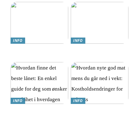
INFO
INFO
Teknologi møter omsorg:
Online Gambling i Norge:
Trygghetsalarmer for eldre
En Komplett Guide
INFO
INFO
Hvordan finne det beste
Hvordan nyte god mat
lånet: En enkel guide for
mens du går ned i vekt:
deg som ønsker mer frihet i
Kostholdsendringer for
hverdagen
suksess