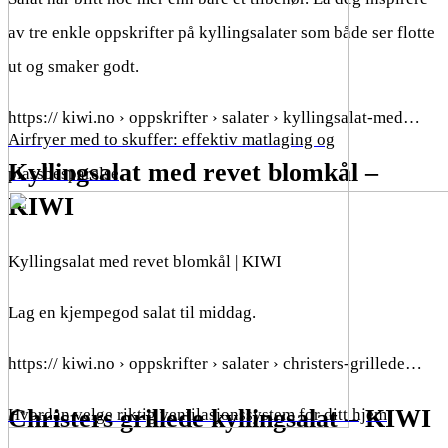
av tre enkle oppskrifter på kyllingsalater som både ser flotte
ut og smaker godt.
https:// kiwi.no › oppskrifter › salater › kyllingsalat-med…
Airfryer med to skuffer: effektiv matlaging og
Kyllingsalat med revet blomkål –
plassbesparelse
KIWI
Kyllingsalat med revet blomkål | KIWI
Lag en kjempegod salat til middag.
https:// kiwi.no › oppskrifter › salater › christers-grillede…
Christers grillede kyllingsalat – KIWI
Hvordan velge riktig ventilasjonssystem for ditt hjem