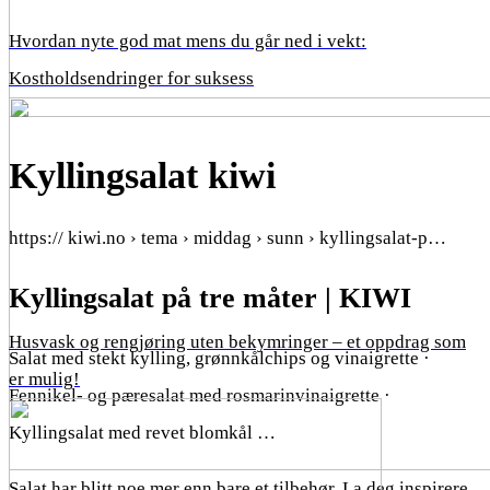
Hvordan nyte god mat mens du går ned i vekt:
Kostholdsendringer for suksess
Kyllingsalat kiwi
https:// kiwi.no › tema › middag › sunn › kyllingsalat-p…
Kyllingsalat på tre måter | KIWI
Husvask og rengjøring uten bekymringer – et oppdrag som
Salat med stekt kylling, grønnkålchips og vinaigrette ·
er mulig!
Fennikel- og pæresalat med rosmarinvinaigrette ·
Kyllingsalat med revet blomkål …
Salat har blitt noe mer enn bare et tilbehør. La deg inspirere