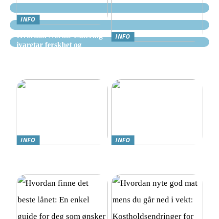
INFO
Hvordan Nordic Catering
INFO
ivaretar ferskhet og
Nettcasino Norge –
kvalitet i alle måltider
Veiledning: Hvor og
hvordan spille trygt
INFO
INFO
Teknologi møter omsorg:
Online Gambling i Norge:
Trygghetsalarmer for eldre
En Komplett Guide