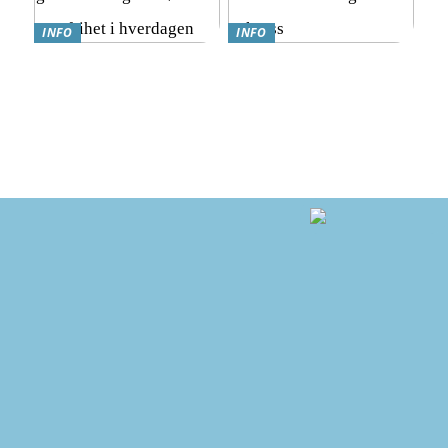
INFO
INFO
Hvordan finne det beste
Hvordan nyte god mat
lånet: En enkel guide for
mens du går ned i vekt:
deg som ønsker mer frihet i
Kostholdsendringer for
hverdagen
suksess