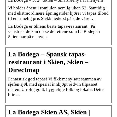
La Bodega – 3724 Skien – SmartMeny har menyen!
Vi holder åpent i romjulen nemlig uken 52. Samtidig
med ekstraordinære åpningstider kjører vi tapas tilbud
til en rimelig pris Sjekk nederst på side våre …
La Bodega er Skiens beste tapas-restaurant. På
venstre side kan du se de rettene som La Bodega i
Skien har på menyen.
La Bodega – Spansk tapas-
restraurant i Skien, Skien –
Directmap
Fantastisk god tapas! Vi fikk meny satt sammen av
sjefen sjøl, med spesial innkjøpt rødvin tilpasset
maten. Utrolig godt, hyggelige folk og lokale. Dette
blir …
La Bodega Skien AS, Skien |