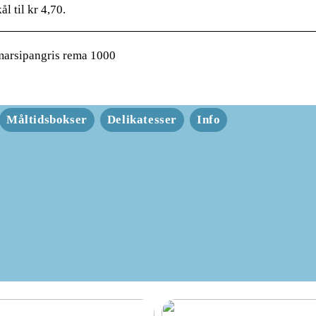
ål til kr 4,70.
arsipangris rema 1000
Måltidsbokser
Delikatesser
Info