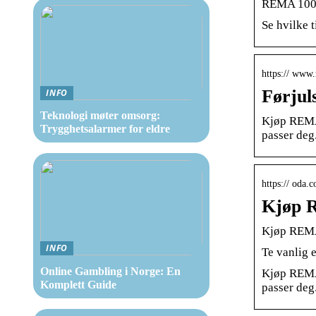
REMA 100
Se hvilke 
https:// www
Førjul
INFO
Teknologi møter omsorg:
Kjøp REMA 
Trygghetsalarmer for eldre
passer deg
https:// oda.
Kjøp 
Kjøp REMA
INFO
Te vanlig e
Online Gambling i Norge: En
Kjøp REMA 
Komplett Guide
passer deg