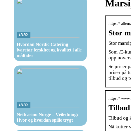
Marsi
https:// allem
Stor ma
INFO
Stor marsip
Hvordan Nordic Catering
ivaretar ferskhet og kvalitet i alle
Som Æ-kund
måltider
opp uovers
Se priser 
priser på 
tilbud og p
https:// www
INFO
Tilbud
Nettcasino Norge – Veiledning:
Tilbud og 
Hvor og hvordan spille trygt
Nå kutter 