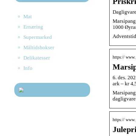
Priskri
Dagligvareb
Mat
Marsipangr
Ernæring
1000 Øyra
Adventstide
Supermarked
Måltidsbokser
Delikatesser
https:// www.
Marsipa
Info
6. des. 20
ark – kr 4,
Marsipangri
dagligvare
https:// www.
Julepri