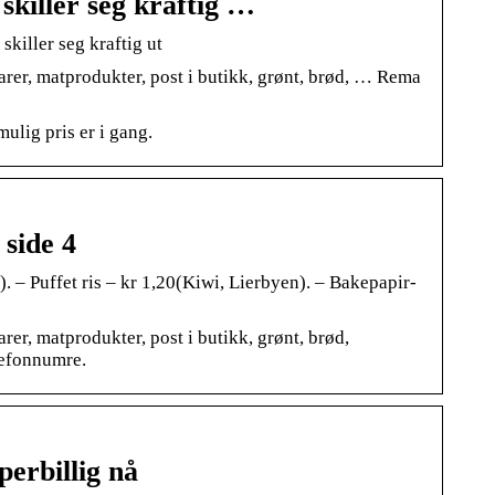
 skiller seg kraftig …
skiller seg kraftig ut
arer, matprodukter, post i butikk, grønt, brød, … Rema
ulig pris er i gang.
 side 4
 – Puffet ris – kr 1,20(Kiwi, Lierbyen). – Bakepapir-
rer, matprodukter, post i butikk, grønt, brød,
lefonnumre.
perbillig nå