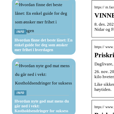
https:// m.f
VINNE
8. des. 20
Nidar og F
INFO
Hvordan finne det beste lånet: En
enkel guide for deg som ønsker
https:// www.
mer frihet i hverdagen
Priskr
Daglivare,
26. nov. 2
kilo hvet
Like sikke
høytiden.
INFO
Hvordan nyte god mat mens du
går ned i vekt:
https:// www.
Kostholdsendringer for suksess