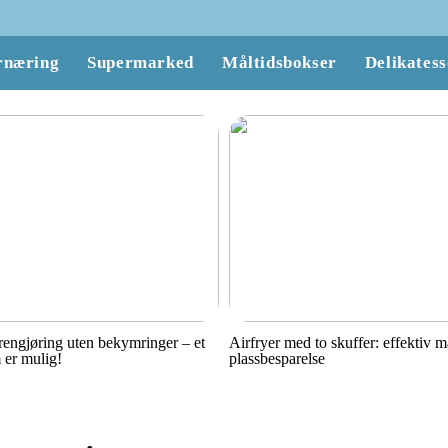
rnæring
Supermarked
Måltidsbokser
Delikatess
engjøring uten bekymringer – et
Airfryer med to skuffer: effektiv 
 er mulig!
plassbesparelse