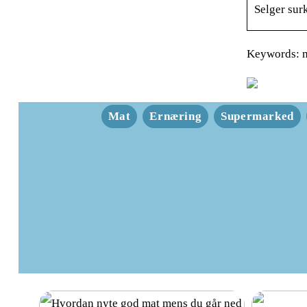
Selger surk
Keywords: m
Mat
Ernæring
Supermarked