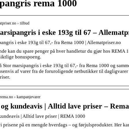
pangris rema 1000
atpriser.no › tilbud
rsipangris i eske 193g til 67 – Allematp
angris i eske 193g til 67,- fra Rema 1000 | Allematpriser.no
e kan du spare penger på hver handletur du gjør hos REMA 1000
iktlige bonuspoeng.
på Stor marsipangris i eske 193g til 67,- fra Rema 1000 og samm
tusenvis af varer fra de foruroligende netbutikker til dagligvar
riser.
.rema.no › kampanjevarer
 og kundeavis | Alltid lave priser – Rem
kundeavis | Alltid lave priser | REMA 1000
vi prisene på en mengde hverdags – og førjulsprodukter. Her kan