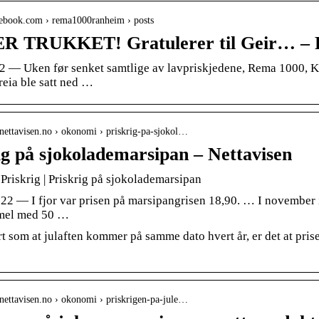
acebook.com › rema1000ranheim › posts
R TRUKKET! Gratulerer til Geir… –
22 — Uken før senket samtlige av lavpriskjedene, Rema 1000, Ki
reia ble satt ned …
nettavisen.no › okonomi › priskrig-pa-sjokol…
ig på sjokolademarsipan – Nettavisen
 Priskrig | Priskrig på sjokolademarsipan
022 — I fjor var prisen på marsipangrisen 18,90. … I november i
emel med 50 …
rt som at julaften kommer på samme dato hvert år, er det at pr
nettavisen.no › okonomi › priskrigen-pa-jule…