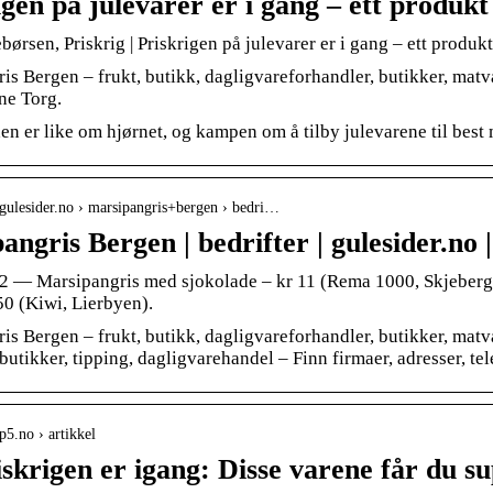
gen på julevarer er i gang – ett produkt
ørsen, Priskrig | Priskrigen på julevarer er i gang – ett produkt 
is Bergen – frukt, butikk, dagligvareforhandler, butikker, matv
ne Torg.
n er like om hjørnet, og kampen om å tilby julevarene til best m
gulesider.no › marsipangris+bergen › bedri…
ngris Bergen | bedrifter | gulesider.no |
22 — Marsipangris med sjokolade – kr 11 (Rema 1000, Skjeberg).
50 (Kiwi, Lierbyen).
s Bergen – frukt, butikk, dagligvareforhandler, butikker, matva
butikker, tipping, dagligvarehandel – Finn firmaer, adresser, te
p5.no › artikkel
skrigen er igang: Disse varene får du su