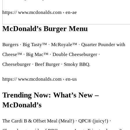
https:// www.mcdonalds.com › en-ae
McDonald’s Burger Menu
Burgers · Big Tasty™ · McRoyale™ · Quarter Pounder with
Cheese™ · Big Mac™ · Double Cheeseburger ·
Cheeseburger · Beef Burger · Smoky BBQ.
https:// www.mcdonalds.com › en-us
Trending Now: What’s New –
McDonald’s
The Cardi B & Offset Meal (Meal!) · QPC® (juicy!) ·