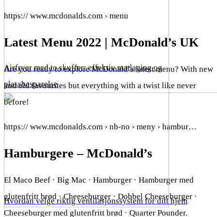
https:// www.mcdonalds.com › menu
Latest Menu 2022 | McDonald’s UK
Airfryer med to skuffer: effektiv matlaging og
Are you ready to explore McDonald’s latest menu? With new
plassbesparelse
and old favourites but everything with a twist like never
before!
https:// www.mcdonalds.com › nb-no › meny › hambur…
Hamburgere – McDonald’s
El Maco Beef · Big Mac · Hamburger · Hamburger med
glutenfritt brød · Cheeseburger · Dobbel Cheeseburger ·
Hvordan velge riktig ventilasjonssystem for ditt hjem
Cheeseburger med glutenfritt brød · Quarter Pounder.