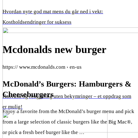
Hvordan nyte god mat mens du går ned i vekt:
Kostholdsendringer for suksess
Mcdonalds new burger
https:// www.mcdonalds.com › en-us
McDonald’s Burgers: Hamburgers &
Cheeseburgers
Husvask og rengjøring uten bekymringer – et oppdrag som
er mulig!
Enjoy a favorite from the McDonald’s burger menu and pick
from a large selection of classic burgers like the Big Mac®,
or pick a fresh beef burger like the …