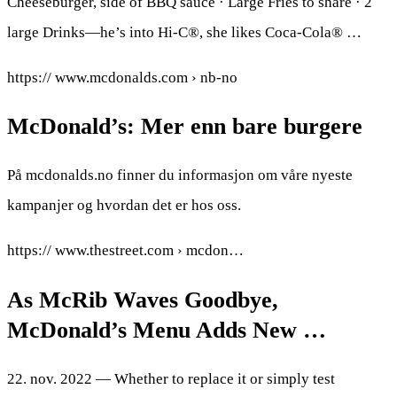
Cheeseburger, side of BBQ sauce · Large Fries to share · 2
large Drinks—he’s into Hi-C®, she likes Coca-Cola® …
https:// www.mcdonalds.com › nb-no
McDonald’s: Mer enn bare burgere
På mcdonalds.no finner du informasjon om våre nyeste
kampanjer og hvordan det er hos oss.
https:// www.thestreet.com › mcdon…
As McRib Waves Goodbye,
McDonald’s Menu Adds New …
22. nov. 2022 — Whether to replace it or simply test