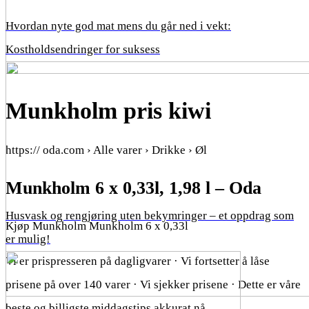
Hvordan nyte god mat mens du går ned i vekt:
Kostholdsendringer for suksess
Munkholm pris kiwi
https:// oda.com › Alle varer › Drikke › Øl
Munkholm 6 x 0,33l, 1,98 l – Oda
Husvask og rengjøring uten bekymringer – et oppdrag som
Kjøp Munkholm Munkholm 6 x 0,33l
er mulig!
Vi er prispresseren på dagligvarer · Vi fortsetter å låse
prisene på over 140 varer · Vi sjekker prisene · Dette er våre
beste og billigste middagstips akkurat nå …