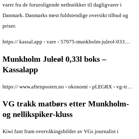
varer fra de foruroligende netbutikker til dagligvarer i
Danmark. Danmarks mest fuldstendige oversikt tilbud og
priser.
https:// kassal.app › vare › 57975-munkholm-juleol-033…
Munkholm Juleøl 0,33l boks –
Kassalapp
https:// www.aftenposten.no › okonomi › pLEGRX › vg-tr…
VG trakk matbørs etter Munkholm-
og nellikspiker-kluss
Kiwi fant fram overvåkingsbilder av VGs journalist i