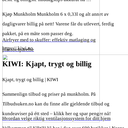
Kjøp Munkholm Munkholm 6 x 0,33l og alt annet av
dagligvarer billig på nett! Varene får du utlevert, ferdig
pakket, på en måte som passer deg.
Airfryer med to skuffer: effektiv matlaging og
https:// kiwi.no
plassbesparelse
KIWI: Kjapt, trygt og billig
Kjapt, trygt og billig | KIWI
Sammenlign tilbud og priser på munkholm. På
Tilbudsuken.no kan du finne alle gjeldende tilbud og
kundeaviser på étt sted – klikk her og spar penger nå!
Hvordan velge riktig ventilasjonssystem for ditt hjem