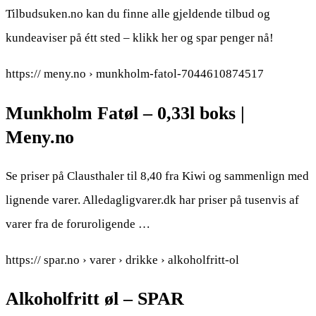
Tilbudsuken.no kan du finne alle gjeldende tilbud og
kundeaviser på étt sted – klikk her og spar penger nå!
https:// meny.no › munkholm-fatol-7044610874517
Munkholm Fatøl – 0,33l boks |
Meny.no
Se priser på Clausthaler til 8,40 fra Kiwi og sammenlign med
lignende varer. Alledagligvarer.dk har priser på tusenvis af
varer fra de foruroligende …
https:// spar.no › varer › drikke › alkoholfritt-ol
Alkoholfritt øl – SPAR