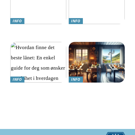
INFO
INFO
Teknologi møter omsorg:
Online Gambling i Norge:
Trygghetsalarmer for eldre
En Komplett Guide
INFO
INFO
Hvordan finne det beste
Hvordan nyte god mat
lånet: En enkel guide for
mens du går ned i vekt:
deg som ønsker mer frihet i
Kostholdsendringer for
hverdagen
suksess