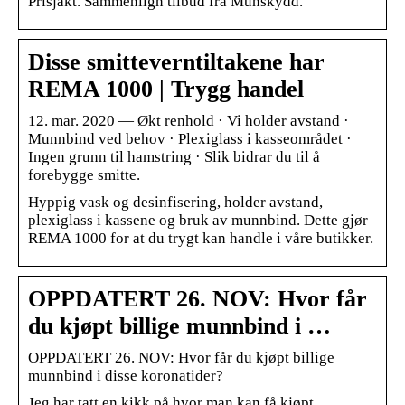
Prisjakt. Sammenlign tilbud fra Munskydd.
Disse smitteverntiltakene har
REMA 1000 | Trygg handel
12. mar. 2020 — Økt renhold · Vi holder avstand ·
Munnbind ved behov · Plexiglass i kasseområdet ·
Ingen grunn til hamstring · Slik bidrar du til å
forebygge smitte.
Hyppig vask og desinfisering, holder avstand,
plexiglass i kassene og bruk av munnbind. Dette gjør
REMA 1000 for at du trygt kan handle i våre butikker.
OPPDATERT 26. NOV: Hvor får
du kjøpt billige munnbind i …
OPPDATERT 26. NOV: Hvor får du kjøpt billige
munnbind i disse koronatider?
Jeg har tatt en kikk på hvor man kan få kjøpt