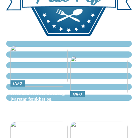
INFO
Hvordan Nordic Catering
INFO
ivaretar ferskhet og
Nettcasino Norge –
kvalitet i alle måltider
Veiledning: Hvor og
hvordan spille trygt