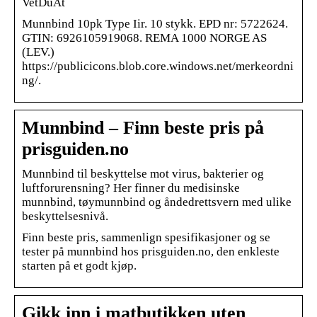
VetDuAt
Munnbind 10pk Type Iir. 10 stykk. EPD nr: 5722624.
GTIN: 6926105919068. REMA 1000 NORGE AS
(LEV.)
https://publicicons.blob.core.windows.net/merkeordni
ng/.
Munnbind – Finn beste pris på
prisguiden.no
Munnbind til beskyttelse mot virus, bakterier og
luftforurensning? Her finner du medisinske
munnbind, tøymunnbind og åndedrettsvern med ulike
beskyttelsesnivå.
Finn beste pris, sammenlign spesifikasjoner og se
tester på munnbind hos prisguiden.no, den enkleste
starten på et godt kjøp.
Gikk inn i matbutikken uten