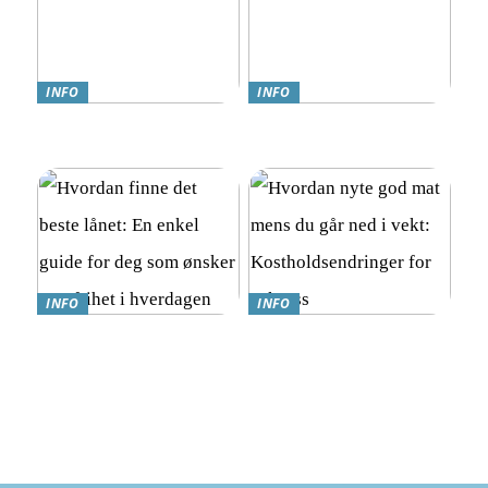
INFO
INFO
Teknologi møter omsorg:
Online Gambling i Norge:
Trygghetsalarmer for eldre
En Komplett Guide
INFO
INFO
Hvordan finne det beste
Hvordan nyte god mat
lånet: En enkel guide for
mens du går ned i vekt:
deg som ønsker mer frihet i
Kostholdsendringer for
hverdagen
suksess