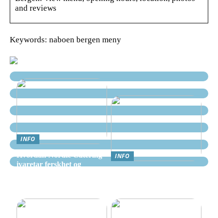
and reviews
Keywords: naboen bergen meny
INFO
Hvordan Nordic Catering
INFO
ivaretar ferskhet og
Nettcasino Norge –
kvalitet i alle måltider
Veiledning: Hvor og
hvordan spille trygt