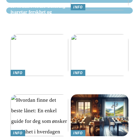
Hvordan Nordic Catering
INFO
ivaretar ferskhet og
Nettcasino Norge –
kvalitet i alle måltider
Veiledning: Hvor og
hvordan spille trygt
INFO
INFO
Teknologi møter omsorg:
Online Gambling i Norge:
Trygghetsalarmer for eldre
En Komplett Guide
INFO
INFO