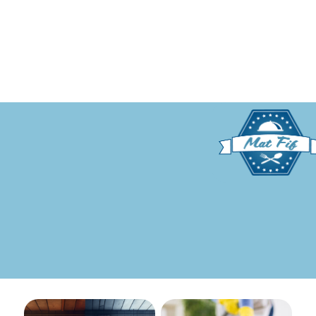
Hvordan finne det beste
Hvordan nyte god mat
lånet: En enkel guide for
mens du går ned i vekt:
deg som ønsker mer frihet i
Kostholdsendringer for
hverdagen
suksess