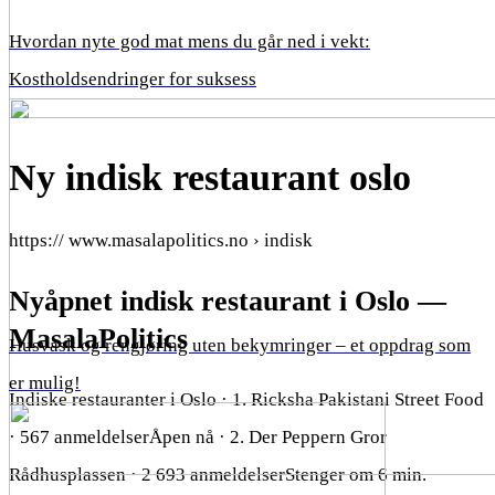
Hvordan nyte god mat mens du går ned i vekt:
Kostholdsendringer for suksess
Ny indisk restaurant oslo
https:// www.masalapolitics.no › indisk
Nyåpnet indisk restaurant i Oslo —
MasalaPolitics
Husvask og rengjøring uten bekymringer – et oppdrag som
er mulig!
Indiske restauranter i Oslo · 1. Ricksha Pakistani Street Food
· 567 anmeldelserÅpen nå · 2. Der Peppern Gror
Rådhusplassen · 2 693 anmeldelserStenger om 6 min.