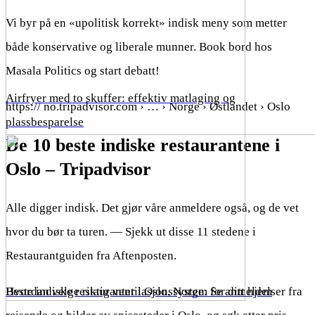
Vi byr på en «upolitisk korrekt» indisk meny som metter
både konservative og liberale munner. Book bord hos
Masala Politics og start debatt!
Airfryer med to skuffer: effektiv matlaging og
https:// no.tripadvisor.com › … › Norge › Østlandet › Oslo
plassbesparelse
De 10 beste indiske restaurantene i
Oslo – Tripadvisor
Alle digger indisk. Det gjør våre anmeldere også, og de vet
hvor du bør ta turen. — Sjekk ut disse 11 stedene i
Restaurantguiden fra Aftenposten.
Hvordan velge riktig ventilasjonssystem for ditt hjem
Beste indiske restauranter i Oslo, Norge: Se anmeldelser fra