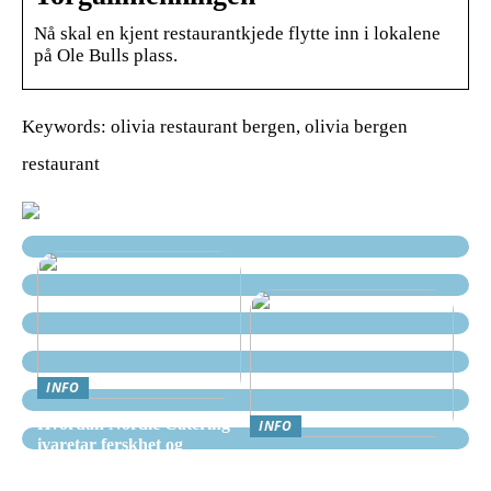
Nå skal en kjent restaurantkjede flytte inn i lokalene
på Ole Bulls plass.
Keywords: olivia restaurant bergen, olivia bergen
restaurant
INFO
Hvordan Nordic Catering
INFO
ivaretar ferskhet og
Nettcasino Norge –
kvalitet i alle måltider
Veiledning: Hvor og