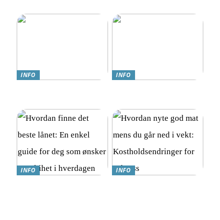
hvordan spille trygt
INFO
INFO
Teknologi møter omsorg:
Online Gambling i Norge:
Trygghetsalarmer for eldre
En Komplett Guide
INFO
INFO
Hvordan finne det beste
Hvordan nyte god mat
lånet: En enkel guide for
mens du går ned i vekt:
deg som ønsker mer frihet i
Kostholdsendringer for
hverdagen
suksess