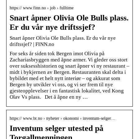
https:// www.finn.no › job › fulltime
Snart åpner Olivia Ole Bulls plass.
Er du vår nye driftssjef?
Snart åpner Olivia Ole Bulls plass. Er du vår nye
driftssjef? | FINN.no
For seks år siden tok Bergen imot Olivia på
Zachariasbryggen med åpne armer. Vi gleder oss stort
over suksesshistorien og snart åpner vi ny restaurant –
midt i bykjernen av Bergen. Restauranten skal delta i
bybildet med et helt nytt interiør – og akkurat som
Bergen by utvikler vi oss, og vi ser frem til nye
gjesteopplevelser i en fantastisk lokalitet, ved Kong
Olav Vs plass. Det å åpne en ny …
https:// www.bt.no › nyheter › okonomi › inventum-selger…
Inventum selger utested på
Torgallmenningen