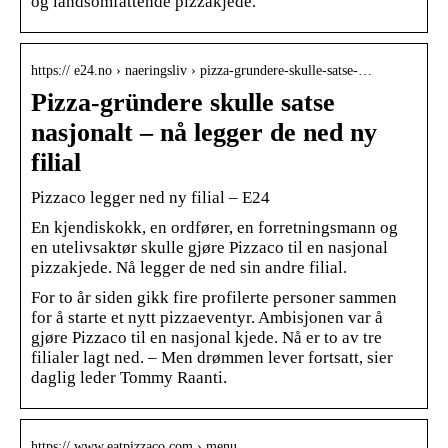
og landsomfattende pizzakjede.
https:// e24.no › naeringsliv › pizza-grundere-skulle-satse-…
Pizza-gründere skulle satse
nasjonalt – nå legger de ned ny
filial
Pizzaco legger ned ny filial – E24
En kjendiskokk, en ordfører, en forretningsmann og
en utelivsaktør skulle gjøre Pizzaco til en nasjonal
pizzakjede. Nå legger de ned sin andre filial.
For to år siden gikk fire profilerte personer sammen
for å starte et nytt pizzaeventyr. Ambisjonen var å
gjøre Pizzaco til en nasjonal kjede. Nå er to av tre
filialer lagt ned. – Men drømmen lever fortsatt, sier
daglig leder Tommy Raanti.
https:// www.eatpizzaco.com › menu