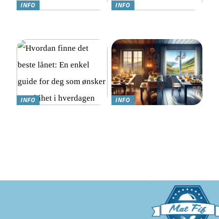
INFO
INFO
Teknologi møter omsorg:
Online Gambling i Norge:
Trygghetsalarmer for eldre
En Komplett Guide
INFO
INFO
Hvordan finne det beste
Hvordan nyte god mat
lånet: En enkel guide for
mens du går ned i vekt:
deg som ønsker mer frihet i
Kostholdsendringer for
hverdagen
suksess