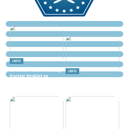
INFO
Hvordan Nordic Catering
INFO
ivaretar ferskhet og
Nettcasino Norge –
kvalitet i alle måltider
Veiledning: Hvor og
hvordan spille trygt