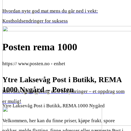
Hvordan nyte god mat mens du går ned i vekt:
Kostholdsendringer for suksess
Posten rema 1000
https:// www.posten.no › enhet
Ytre Laksevåg Post i Butikk, REMA
1000 Nygård – Posten
Husvask og rengjøring uten bekymringer – et oppdrag som
er mulig!
Ytre Laksevåg Post i Butikk, REMA 1000 Nygård
Velkommen, her kan du finne priser, kjøpe frakt, spore
pakker, melde flytting, finne adresser eller nærmeste Post i