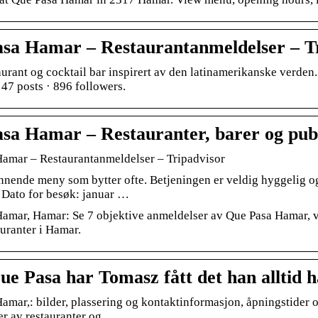
sa Hamar – Restaurantanmeldelser – T
aurant og cocktail bar inspirert av den latinamerikanske verd
 47 posts · 896 followers.
sa Hamar – Restauranter, barer og pub
amar – Restaurantanmeldelser – Tripadvisor
nnende meny som bytter ofte. Betjeningen er veldig hyggelig o
. Dato for besøk: januar …
amar, Hamar: Se 7 objektive anmeldelser av Que Pasa Hamar, vur
auranter i Hamar.
e Pasa har Tomasz fått det han alltid 
amar,: bilder, plassering og kontaktinformasjon, åpningstider 
r av restauranter og …