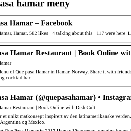
asa hamar meny
asa Hamar – Facebook
amar, Hamar. 582 likes · 4 talking about this · 117 were here. L
sa Hamar Restaurant | Book Online wit
Hamar
enu of Que pasa Hamar in Hamar, Norway. Share it with friends
og cocktail bar.
sa Hamar (@quepasahamar) • Instagr
amar Restaurant | Book Online with Dish Cult
r et unikt matkonsept inspirert av den latinamerikanske verden. 
Argentina og Mexico.
t Que Pasa Hamar in 2317 Hamar. View menu, opening hours, l