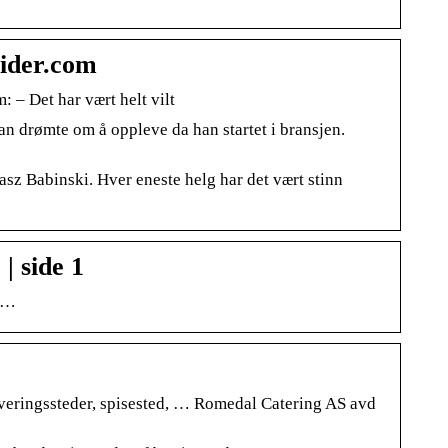
tider.com
 – Det har vært helt vilt
an drømte om å oppleve da han startet i bransjen.
z Babinski. Hver eneste helg har det vært stinn
| side 1
: …
rveringssteder, spisested, … Romedal Catering AS avd