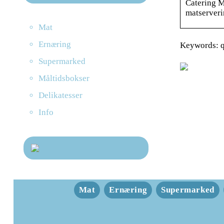
Catering M
matserverin
Mat
Ernæring
Keywords: 
Supermarked
Måltidsbokser
Delikatesser
Info
Mat
Ernæring
Supermarked