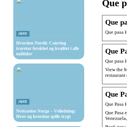
Que p
Que p
Que pasa H
INFO
Hvordan Nordic Catering
ivaretar ferskhet og kvalitet i alle
Que Pa
måltider
Que pasa 
View the M
restaurant 
Que Pa
INFO
Que Pasa H
Nettcasino Norge – Veiledning:
Que Pasa e
Hvor og hvordan spille trygt
Venezuela,
Book now a