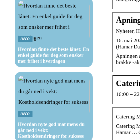
Åpning
Nyheter, H
INFO
16. mai 20
(Hamar Dag
Hvordan finne det beste lånet: En
enkel guide for deg som ønsker
Åpningen a
mer frihet i hverdagen
brakke -ak
Caterin
16:00 – 22
INFO
Catering Me
Hvordan nyte god mat mens du
Catering M
går ned i vekt:
Hamar … Q
Kostholdsendringer for suksess