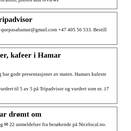
ripadvisor
en. quepasahamar@gmail.com +47 405 56 533. Bestill
er, kafeer i Hamar
g har gode presentasjoner av maten. Hamars kuleste
dert til 5 av 5 på Tripadvisor og vurdert som nr. 17
har drømt om
og ✉ 22 anmeldelser fra besøkende på Nicelocal.no.