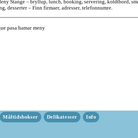
eny Stange – bryllup, lunch, booking, servering, koldtbord, smø
g, desserter – Finn firmaer, adresser, telefonnumre.
que pasa hamar meny
Måltidsbokser
Delikatesser
Info