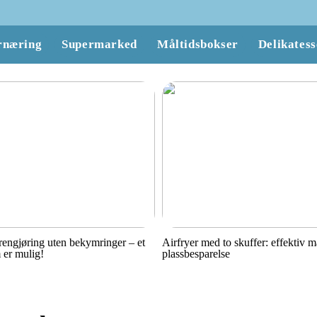
rnæring
Supermarked
Måltidsbokser
Delikatess
engjøring uten bekymringer – et
Airfryer med to skuffer: effektiv 
 er mulig!
plassbesparelse