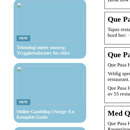
Que Pa
Tapas rest
bord her: ·
INFO
Teknologi møter omsorg:
Que Pa
Trygghetsalarmer for eldre
Que Pasa H
Veldig spe
restaurant
Que Pasa H
av 55 rest
INFO
Med Qu
Online Gambling i Norge: En
Komplett Guide
Que Pasa H
Rangeringe