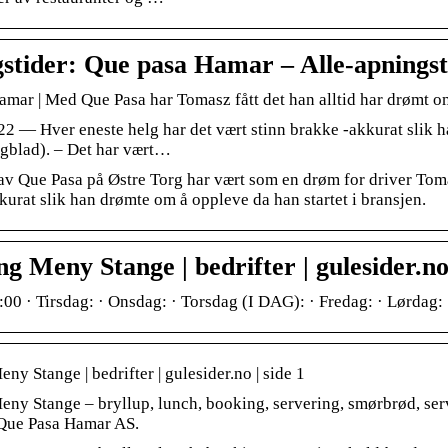
stider: Que pasa Hamar – Alle-apnings
amar | Med Que Pasa har Tomasz fått det han alltid har drømt om:
22 — Hver eneste helg har det vært stinn brakke -akkurat slik h
blad). – Det har vært…
v Que Pasa på Østre Torg har vært som en drøm for driver Tomas
kurat slik han drømte om å oppleve da han startet i bransjen.
g Meny Stange | bedrifter | gulesider.no 
:00 · Tirsdag: · Onsdag: · Torsdag (I DAG): · Fredag: · Lørdag
ny Stange | bedrifter | gulesider.no | side 1
eny Stange – bryllup, lunch, booking, servering, smørbrød, se
ue Pasa Hamar AS.