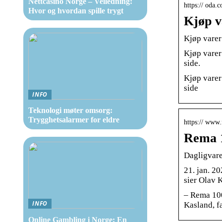
Nettcasino Norge – Veiledning:
https:// oda.
Hvor og hvordan spille trygt
Kjøp v
Kjøp varer
Kjøp varer
side.
Kjøp varer
side
INFO
Teknologi møter omsorg:
Trygghetsalarmer for eldre
https:// www
Rema 1
Dagligvare
21. jan. 2
sier Olav 
– Rema 100
INFO
Kasland, f
Online Gambling i Norge: En