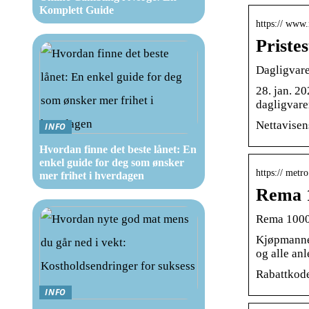
Komplett Guide
https:// www.
Priste
Dagligvare
28. jan. 2
dagligvare
Nettavisens
INFO
Hvordan finne det beste lånet: En
enkel guide for deg som ønsker
https:// metr
mer frihet i hverdagen
Rema 1
Rema 1000 
Kjøpmannen
og alle anl
Rabattkode
INFO