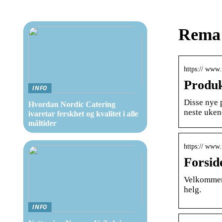
Rema 
https:// www.
Produ
INFO
Disse nye 
Hvordan Nordic Catering
neste uken
ivaretar ferskhet og kvalitet i alle
måltider
https:// www
Forsid
Velkommen 
helg.
INFO