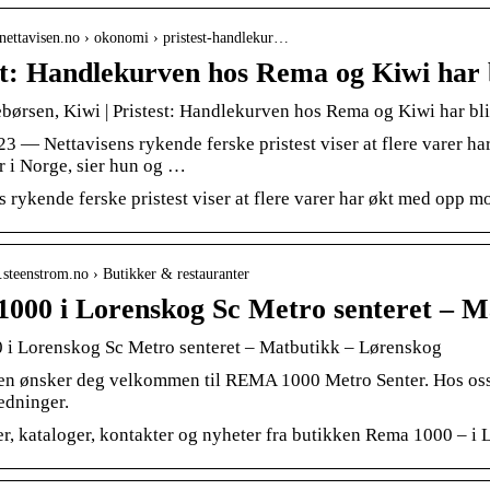
nettavisen.no › okonomi › pristest-handlekur…
st: Handlekurven hos Rema og Kiwi har 
børsen, Kiwi | Pristest: Handlekurven hos Rema og Kiwi har bli
023 — Nettavisens rykende ferske pristest viser at flere varer 
r i Norge, sier hun og …
 rykende ferske pristest viser at flere varer har økt med opp mot
o.steenstrom.no › Butikker & restauranter
000 i Lorenskog Sc Metro senteret – M
i Lorenskog Sc Metro senteret – Matbutikk – Lørenskog
 ønsker deg velkommen til REMA 1000 Metro Senter. Hos oss fin
edninger.
r, kataloger, kontakter og nyheter fra butikken Rema 1000 – i