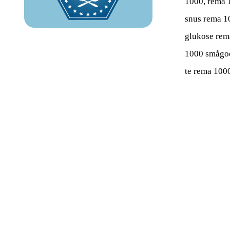
1000, rema 1
snus rema 10
glukose rem
1000 smågod
te rema 100