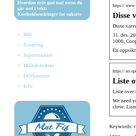
Hvordan nyte god mat mens du
https:// www.
går ned i vekt:
Disse 
Kostholdsendringer for suksess
Disse vare
Mat
31. des. 2
1000, Coo
Ernæring
En oppsikt
Supermarked
Måltidsbokser
https:// no.o
Delikatesser
Liste 
Info
Liste over
We need yo
close. Lis
Keywords: re