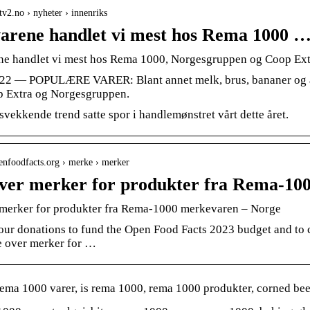
tv2.no › nyheter › innenriks
varene handlet vi mest hos Rema 1000 
ne handlet vi mest hos Rema 1000, Norgesgruppen og Coop Ext
022 — POPULÆRE VARER: Blant annet melk, brus, bananer og ag
p Extra og Norgesgruppen.
svekkende trend satte spor i handlemønstret vårt dette året.
penfoodfacts.org › merke › merker
over merker for produkter fra Rema-10
 merker for produkter fra Rema-1000 merkevaren – Norge
ur donations to fund the Open Food Facts 2023 budget and to co
te over merker for …
ma 1000 varer, is rema 1000, rema 1000 produkter, corned beef