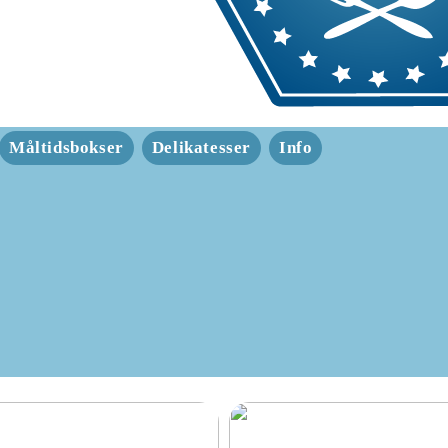
Måltidsbokser
Delikatesser
Info