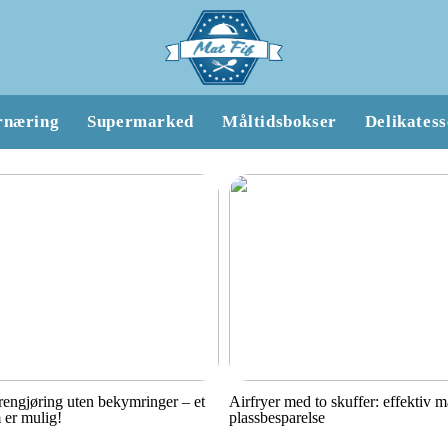
rnæring
Supermarked
Måltidsbokser
Delikatess
engjøring uten bekymringer – et
Airfryer med to skuffer: effektiv 
 er mulig!
plassbesparelse