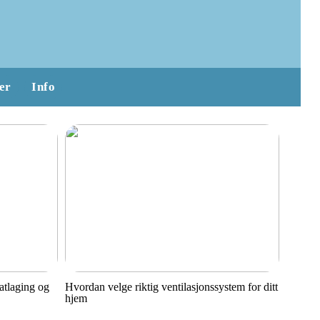
er
Info
matlaging og
Hvordan velge riktig ventilasjonssystem for ditt
hjem