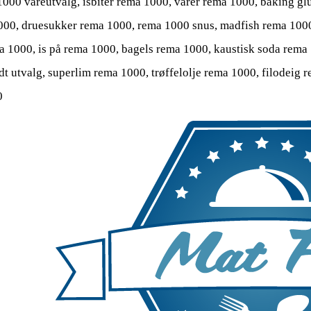
000 vareutvalg, isbiter rema 1000, varer rema 1000, baking g
00, druesukker rema 1000, rema 1000 snus, madfish rema 1000,
a 1000, is på rema 1000, bagels rema 1000, kaustisk soda rema
t utvalg, superlim rema 1000, trøffelolje rema 1000, filodeig
0