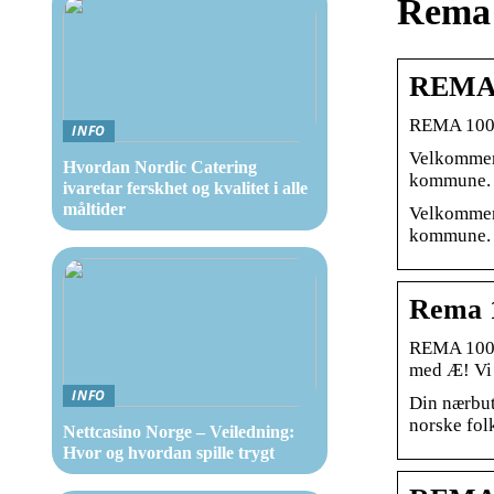
Rema 
REMA 
REMA 1000
INFO
Velkommen 
Hvordan Nordic Catering
kommune.
ivaretar ferskhet og kvalitet i alle
måltider
Velkommen 
kommune. V
Rema 1
REMA 1000 
med Æ! Vi
INFO
Din nærbuti
norske fol
Nettcasino Norge – Veiledning:
Hvor og hvordan spille trygt