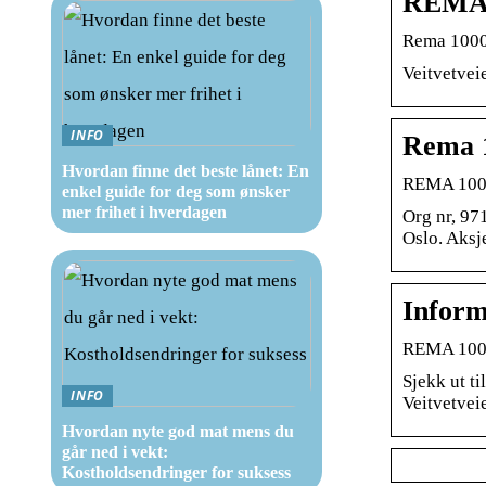
REMA 1
Rema 1000 
Veitvetvei
INFO
Rema 1
Hvordan finne det beste lånet: En
REMA 1000
enkel guide for deg som ønsker
mer frihet i hverdagen
Org nr, 97
Oslo. Aksje
Inform
REMA 1000 
Sjekk ut t
INFO
Veitvetvei
Hvordan nyte god mat mens du
går ned i vekt:
Kostholdsendringer for suksess