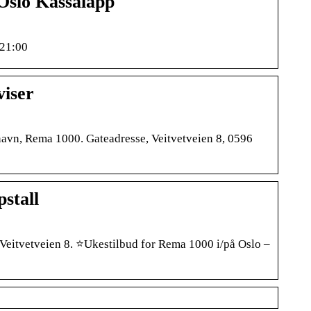
Oslo Kassalapp
-21:00
viser
navn, Rema 1000. Gateadresse, Veitvetveien 8, 0596
stall
 Veitvetveien 8. ⭐Ukestilbud for Rema 1000 i/på Oslo –