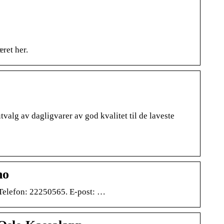
ret her.
valg av dagligvarer av god kvalitet til de laveste
no
elefon: 22250565. E-post: …