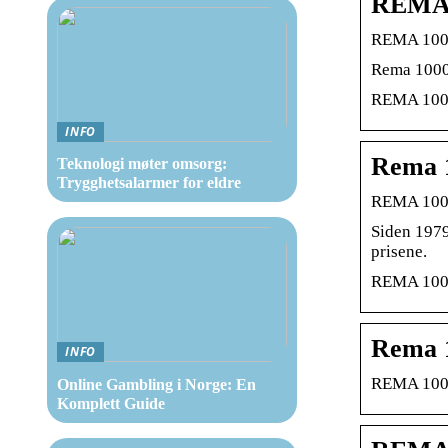
REMA 1
REMA 1000 
Rema 1000 
REMA 1000 
INFO
Rema 1
Teknologi møter omsorg:
Trygghetsalarmer for eldre
REMA 1000
Siden 1979
prisene.
REMA 1000 
Rema 1
INFO
REMA 1000
Online Gambling i Norge: En
Komplett Guide