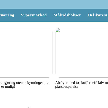
rnæring
Supermarked
Måltidsbokser
Delikatess
engjøring uten bekymringer – et
Airfryer med to skuffer: effektiv 
 er mulig!
plassbesparelse