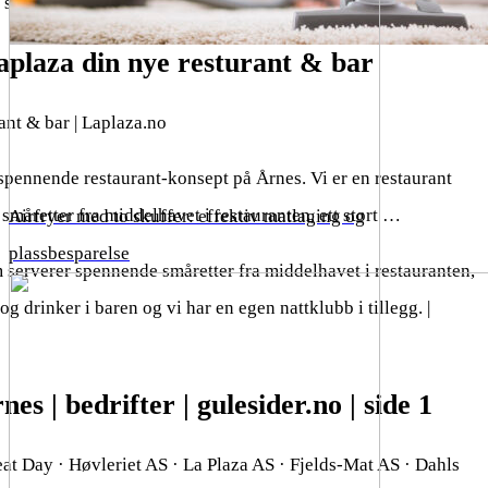
 søk etter pris, beliggenhet og mer på Tripadvisor.
aplaza din nye resturant & bar
ant & bar | Laplaza.no
 spennende restaurant-konsept på Årnes. Vi er en restaurant
måretter fra middelhavet i restauranten, ett stort …
Airfryer med to skuffer: effektiv matlaging og
plassbesparelse
m serverer spennende småretter fra middelhavet i restauranten,
 og drinker i baren og vi har en egen nattklubb i tillegg. |
es | bedrifter | gulesider.no | side 1
eat Day · Høvleriet AS · La Plaza AS · Fjelds-Mat AS · Dahls