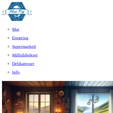
Mat
Ernæring
Supermarked
Måltidsbokser
Delikatesser
Info