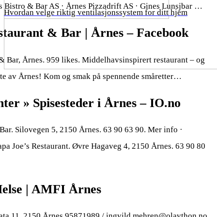
s Bistro & Bar AS · Årnes Pizzadrift AS · Gines Lunsjbar …
Hvordan velge riktig ventilasjonssystem for ditt hjem
staurant & Bar | Årnes – Facebook
& Bar, Årnes. 959 likes. Middelhavsinspirert restaurant – og
erte av Årnes! Kom og smak på spennende småretter…
ter » Spisesteder i Årnes – IO.no
Bar. Silovegen 5, 2150 Årnes. 63 90 63 90. Mer info ·
apa Joe’s Restaurant. Øvre Hagaveg 4, 2150 Årnes. 63 90 80
Helse | AMFI Årnes
ta 11, 2150 Årnes 95871989 / ingvild.mehren@olavthon.no.