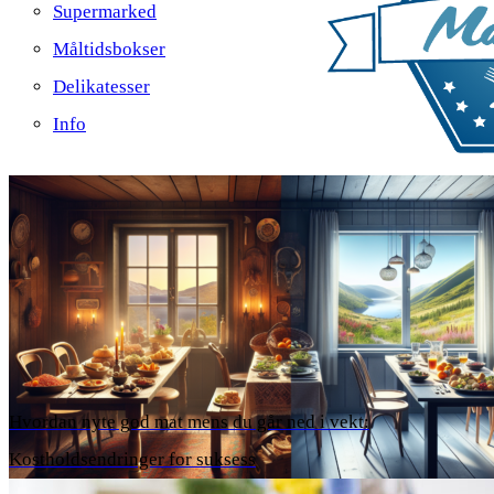
Supermarked
Måltidsbokser
Delikatesser
Info
Hvordan nyte god mat mens du går ned i vekt:
Kostholdsendringer for suksess