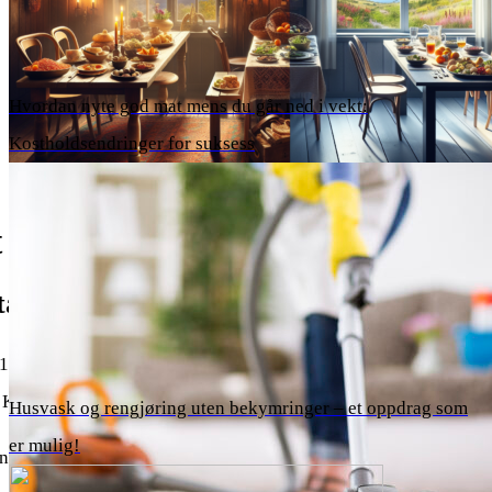
Hvordan nyte god mat mens du går ned i vekt:
Kostholdsendringer for suksess
 årnes
taurantene i Årnes – Tripadvisor
1. På Hjørnet · 1 anmeldelse. Italiensk, Europeisk · 2. Circle K
 Kafé · 3. Dahl’s Grill · 1 anmeldelseStengt nå.
Husvask og rengjøring uten bekymringer – et oppdrag som
er mulig!
rnes, Norge: Se anmeldelser fra reisende og bilder av