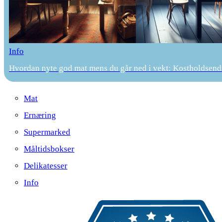
Info
Hvordan nyte god mat mens du går ned i vekt: Kostholdsendr
Mat
Ernæring
Supermarked
Måltidsbokser
Delikatesser
Info