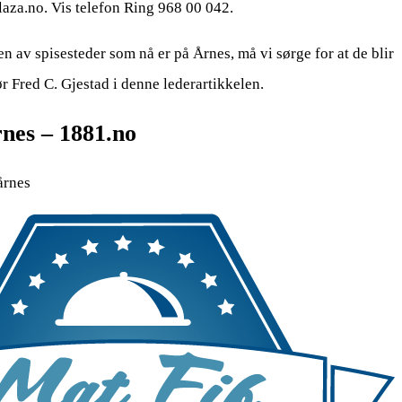
laza.no. Vis telefon Ring 968 00 042.
en av spisesteder som nå er på Årnes, må vi sørge for at de blir
ør Fred C. Gjestad i denne lederartikkelen.
nes – 1881.no
årnes