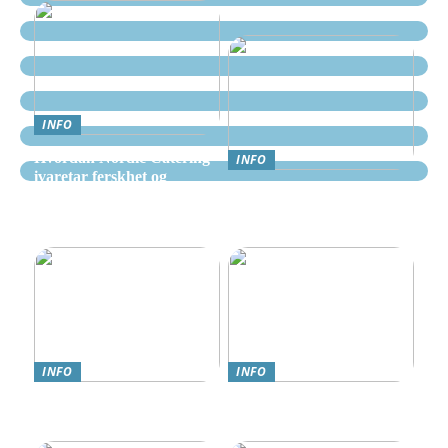
INFO
Hvordan Nordic Catering
INFO
ivaretar ferskhet og
Nettcasino Norge –
kvalitet i alle måltider
Veiledning: Hvor og
hvordan spille trygt
INFO
INFO
Teknologi møter omsorg:
Online Gambling i Norge:
Trygghetsalarmer for eldre
En Komplett Guide