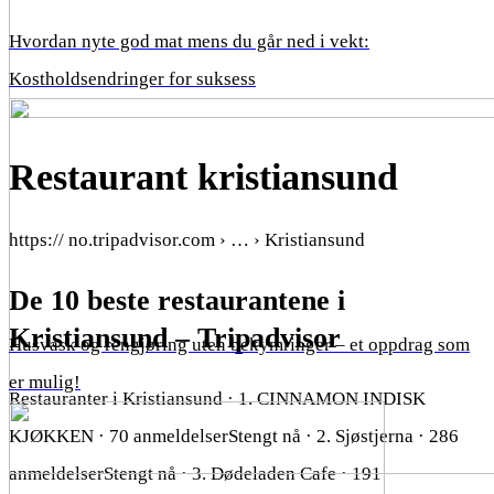
Hvordan nyte god mat mens du går ned i vekt:
Kostholdsendringer for suksess
Restaurant kristiansund
https:// no.tripadvisor.com › … › Kristiansund
De 10 beste restaurantene i
Kristiansund – Tripadvisor
Husvask og rengjøring uten bekymringer – et oppdrag som
er mulig!
Restauranter i Kristiansund · 1. CINNAMON INDISK
KJØKKEN · 70 anmeldelserStengt nå · 2. Sjøstjerna · 286
anmeldelserStengt nå · 3. Dødeladen Cafe · 191