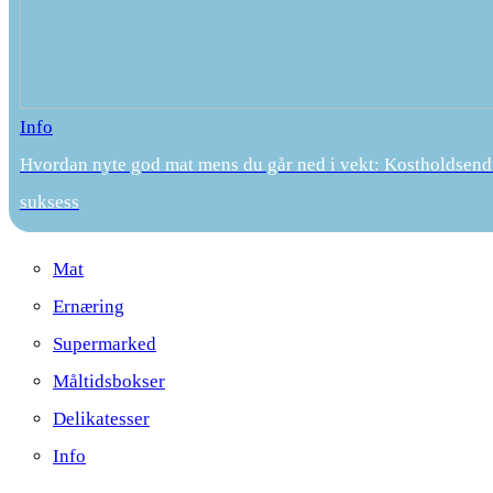
Info
Hvordan nyte god mat mens du går ned i vekt: Kostholdsend
suksess
Mat
Ernæring
Supermarked
Måltidsbokser
Delikatesser
Info