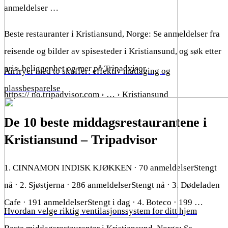
anmeldelser …
Beste restauranter i Kristiansund, Norge: Se anmeldelser fra
reisende og bilder av spisesteder i Kristiansund, og søk etter
pris, beliggenhet og mer på Tripadvisor.
Airfryer med to skuffer: effektiv matlaging og
plassbesparelse
https:// no.tripadvisor.com › … › Kristiansund
De 10 beste middagsrestaurantene i
Kristiansund – Tripadvisor
1. CINNAMON INDISK KJØKKEN · 70 anmeldelserStengt
nå · 2. Sjøstjerna · 286 anmeldelserStengt nå · 3. Dødeladen
Cafe · 191 anmeldelserStengt i dag · 4. Boteco · 199 …
Hvordan velge riktig ventilasjonssystem for ditt hjem