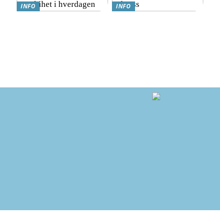
INFO
INFO
Hvordan finne det beste
Hvordan nyte god mat
lånet: En enkel guide for
mens du går ned i vekt:
deg som ønsker mer frihet i
Kostholdsendringer for
hverdagen
suksess