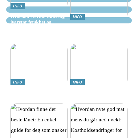
INFO
Hvordan Nordic Catering
INFO
ivaretar ferskhet og
Nettcasino Norge –
kvalitet i alle måltider
Veiledning: Hvor og
hvordan spille trygt
INFO
INFO
Teknologi møter omsorg:
Online Gambling i Norge:
Trygghetsalarmer for eldre
En Komplett Guide