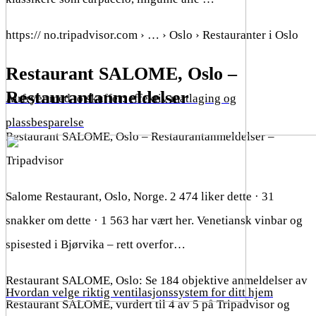
https:// no.tripadvisor.com › … › Oslo › Restauranter i Oslo
Restaurant SALOME, Oslo –
Restaurantanmeldelser
Airfryer med to skuffer: effektiv matlaging og
plassbesparelse
Restaurant SALOME, Oslo – Restaurantanmeldelser –
Tripadvisor
Salome Restaurant, Oslo, Norge. 2 474 liker dette · 31
snakker om dette · 1 563 har vært her. Venetiansk vinbar og
spisested i Bjørvika – rett overfor…
Restaurant SALOME, Oslo: Se 184 objektive anmeldelser av
Hvordan velge riktig ventilasjonssystem for ditt hjem
Restaurant SALOME, vurdert til 4 av 5 på Tripadvisor og