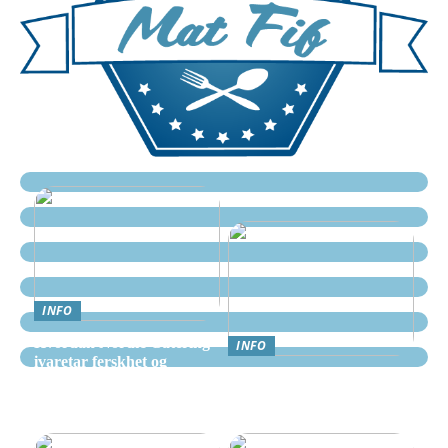
INFO
Hvordan Nordic Catering
INFO
ivaretar ferskhet og
Nettcasino Norge –
kvalitet i alle måltider
Veiledning: Hvor og
hvordan spille trygt