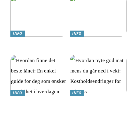
INFO
INFO
Teknologi møter omsorg:
Online Gambling i Norge:
Trygghetsalarmer for eldre
En Komplett Guide
INFO
INFO
Hvordan finne det beste
Hvordan nyte god mat
lånet: En enkel guide for
mens du går ned i vekt:
deg som ønsker mer frihet i
Kostholdsendringer for
hverdagen
suksess