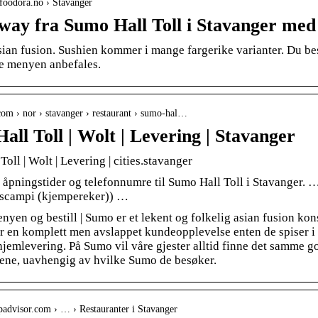
foodora.no › Stavanger
way fra Sumo Hall Toll i Stavanger me
sian fusion. Sushien kommer i mange fargerike varianter. Du bes
re menyen anbefales.
.com › nor › stavanger › restaurant › sumo-hal…
all Toll | Wolt | Levering | Stavanger
oll | Wolt | Levering | cities.stavanger
 åpningstider og telefonnumre til Sumo Hall Toll i Stavanger. 
(scampi (kjempereker)) …
nyen og bestill | Sumo er et lekent og folkelig asian fusion kons
r en komplett men avslappet kundeopplevelse enten de spiser i e
jemlevering. På Sumo vil våre gjester alltid finne det samme 
ne, uavhengig av hvilke Sumo de besøker.
ripadvisor.com › … › Restauranter i Stavanger