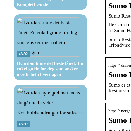
Sumo R
Komplett Guide
Sumo Resta
Her kan fi
til Sumo H
Sumo Resta
Tripadvisor
INFO
Hvordan finne det beste lånet: En
https:// dinn
enkel guide for deg som ønsker
Sumo H
mer frihet i hverdagen
Sumo er et
Restaurants
https:// norg
Sumo H
INFO
Sumo Resta