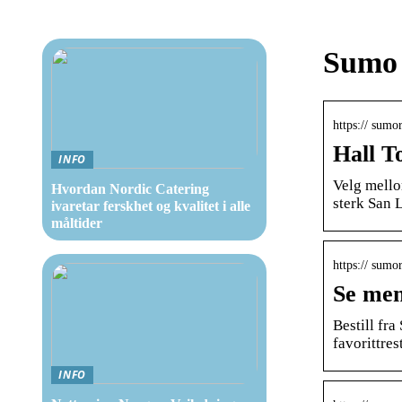
Sumo 
https:// sumor
Hall T
INFO
Velg mellom
Hvordan Nordic Catering
sterk San 
ivaretar ferskhet og kvalitet i alle
måltider
https:// sumo
Se men
Bestill fra
favorittre
INFO