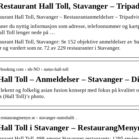
estaurant Hall Toll, Stavanger – Tripad
urant Hall Toll, Stavanger – Restaurantanmeldelser – Tripadvi
nner du nyttig informasjon som adresse, telefonnummer og kartp
all Toll lenger nede på …
urant Hall Toll, Stavanger: Se 152 objektive anmeldelser av Sum
 og vurdert som nr. 72 av 229 restauranter i Stavanger.
erbooking.com › nb-NO › sumo-hall-toll
all Toll – Anmeldelser – Stavanger – 
 lekent og folkelig asian fusion konsept med fokus på kvalitet o
 (Hall Toll)’s photo.
e.restaurangmenyn.se › stavanger-sumohallt…
all Toll i Stavanger – RestaurangMeny
urant Hall Toll, #88 among Stavanger restaurants: 1295 reviews