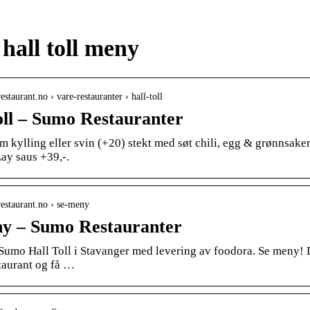
hall toll meny
estaurant.no › vare-restauranter › hall-toll
oll – Sumo Restauranter
 kylling eller svin (+20) stekt med søt chili, egg & grønnsaker
Lay saus +39,-.
restaurant.no › se-meny
y – Sumo Restauranter
 Sumo Hall Toll i Stavanger med levering av foodora. Se meny! De
staurant og få …