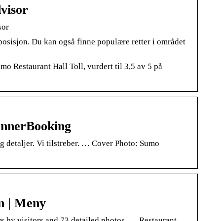
visor
sor
osisjon. Du kan også finne populære retter i området
o Restaurant Hall Toll, vurdert til 3,5 av 5 på
DinnerBooking
g detaljer. Vi tilstreber. … Cover Photo: Sumo
n | Meny
 by visitors and 73 detailed photos. … Restaurant