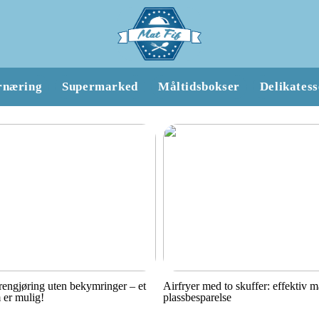
rnæring
Supermarked
Måltidsbokser
Delikatess
engjøring uten bekymringer – et
Airfryer med to skuffer: effektiv 
 er mulig!
plassbesparelse