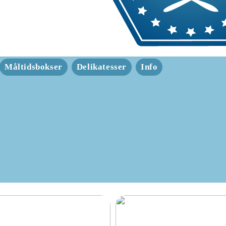
Måltidsbokser
Delikatesser
Info