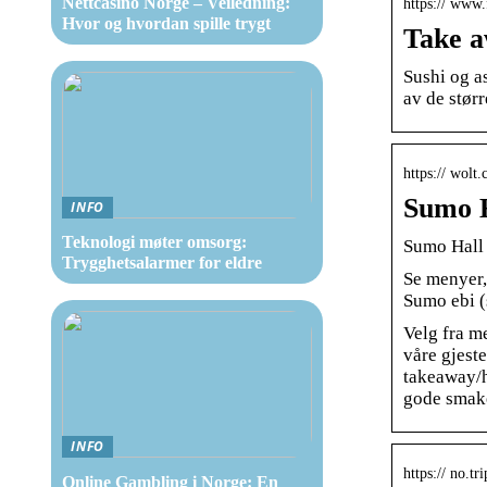
Nettcasino Norge – Veiledning:
https:// www.
Hvor og hvordan spille trygt
Take a
Sushi og a
av de stør
https:// wolt
Sumo H
INFO
Teknologi møter omsorg:
Sumo Hall T
Trygghetsalarmer for eldre
Se menyer,
Sumo ebi 
Velg fra me
våre gjeste
takeaway/h
gode smake
INFO
https:// no.t
Online Gambling i Norge: En