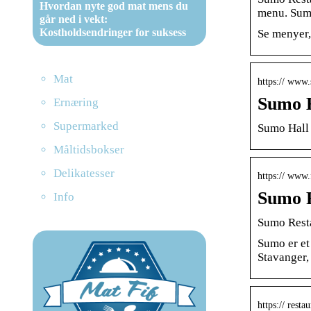
Hvordan nyte god mat mens du
menu. Sumo
går ned i vekt:
Kostholdsendringer for suksess
Se menyer,
Mat
https:// www.
Sumo H
Ernæring
Supermarked
Sumo Hall 
Måltidsbokser
Delikatesser
https:// www
Sumo R
Info
Sumo Resta
Sumo er et
Stavanger
https:// res