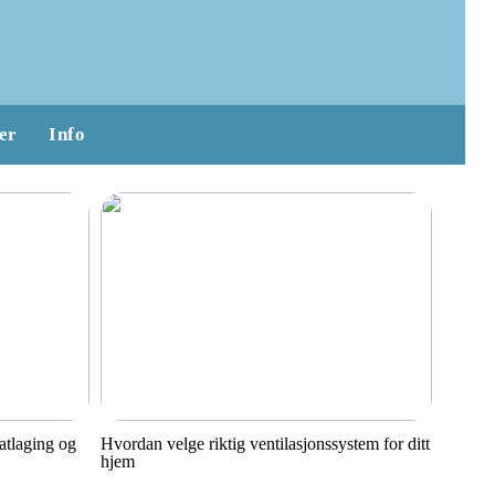
er
Info
matlaging og
Hvordan velge riktig ventilasjonssystem for ditt
hjem