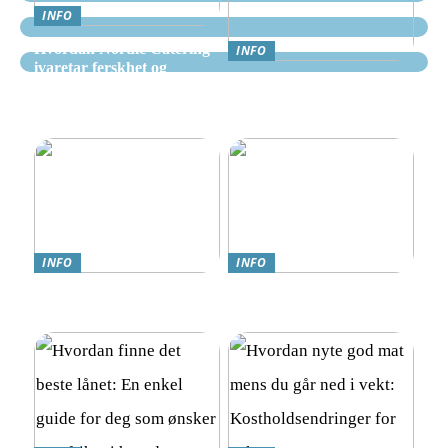
INFO
Hvordan Nordic Catering
INFO
ivaretar ferskhet og
Nettcasino Norge –
kvalitet i alle måltider
Veiledning: Hvor og
hvordan spille trygt
INFO
INFO
Teknologi møter omsorg:
Online Gambling i Norge:
Trygghetsalarmer for eldre
En Komplett Guide