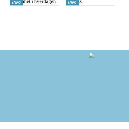
INFO
INFO
Hvordan finne det beste
Hvordan nyte god mat
lånet: En enkel guide for
mens du går ned i vekt:
deg som ønsker mer frihet i
Kostholdsendringer for
hverdagen
suksess