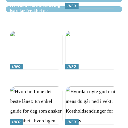
Hvordan Nordic Catering
INFO
ivaretar ferskhet og
Nettcasino Norge –
kvalitet i alle måltider
Veiledning: Hvor og
hvordan spille trygt
INFO
INFO
Teknologi møter omsorg:
Online Gambling i Norge:
Trygghetsalarmer for eldre
En Komplett Guide
INFO
INFO