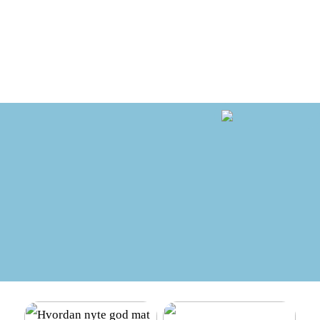
Hvordan finne det beste
Hvordan nyte god mat
lånet: En enkel guide for
mens du går ned i vekt:
deg som ønsker mer frihet i
Kostholdsendringer for
hverdagen
suksess