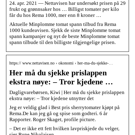
24. apr. 2021 — Nettavisen har undersøkt prisen på 29
frukt og grønnsaker hos … Billigst tomater per kilo
får du hos Rema 1000, mer enn 8 kroner …
Aktuelle Minplomme tomat spann tilbud fra Rema
1000 kundeavisen. Sjekk de siste Minplomme tomat
spann kampanjer og nyt de beste Minplomme tomat
spann tilbude til den billigste tilgjengelige prisen.
https:// www.nettavisen.no › okonomi › her-ma-du-sjekke-…
Her må du sjekke prislappen
ekstra nøye: – Tror kjedene …
Dagligvarebørsen, Kiwi | Her må du sjekke prislappen
ekstra nøye: – Tror kjedene utnytter det
Jeg er veldig glad i Best pris sherrytomater kjøpt på
Rema.De kan jeg gå og spise som godteri. 6 år
Rapporter. Roger Skaget, profile picture.
– Det er ikke ett fett hvilken lavpriskjede du velger,
sier Rune Nikolaisen.