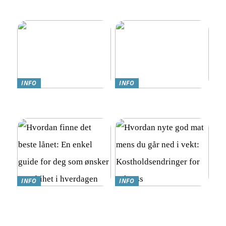
Veiledning: Hvor og
hvordan spille trygt
INFO
INFO
Teknologi møter omsorg:
Online Gambling i Norge:
Trygghetsalarmer for eldre
En Komplett Guide
INFO
INFO
Hvordan finne det beste
Hvordan nyte god mat
lånet: En enkel guide for
mens du går ned i vekt:
deg som ønsker mer frihet i
Kostholdsendringer for