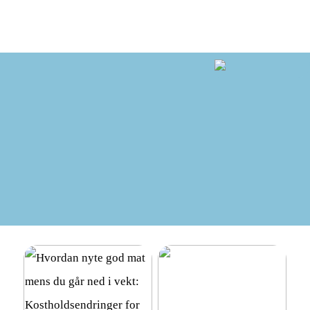
hverdagen
suksess