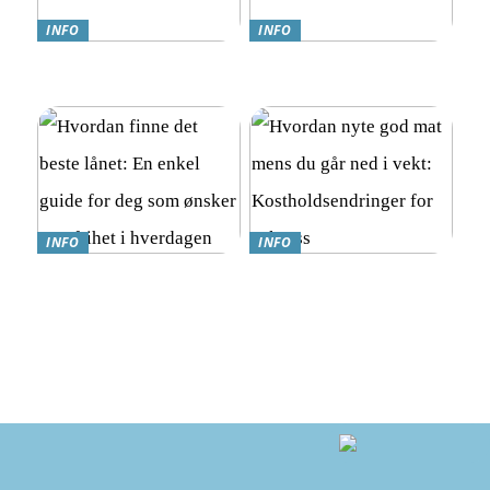
INFO
INFO
Teknologi møter omsorg:
Online Gambling i Norge:
Trygghetsalarmer for eldre
En Komplett Guide
INFO
INFO
Hvordan finne det beste
Hvordan nyte god mat
lånet: En enkel guide for
mens du går ned i vekt:
deg som ønsker mer frihet i
Kostholdsendringer for
hverdagen
suksess