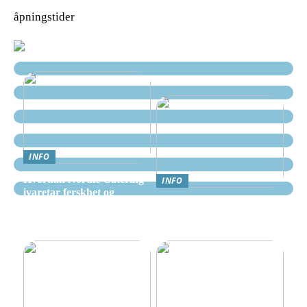
åpningstider
INFO
Hvordan Nordic Catering
INFO
ivaretar ferskhet og
Nettcasino Norge –
kvalitet i alle måltider
Veiledning: Hvor og
hvordan spille trygt