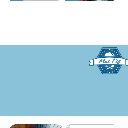
Hvordan finne det beste
Hvordan nyte god mat
lånet: En enkel guide for
mens du går ned i vekt:
deg som ønsker mer frihet i
Kostholdsendringer for
hverdagen
suksess