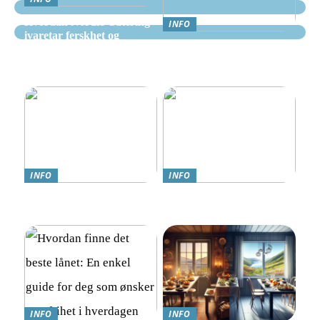
Hvordan Nordic Catering
INFO
ivaretar ferskhet og
Nettcasino Norge –
kvalitet i alle måltider
Veiledning: Hvor og
hvordan spille trygt
INFO
INFO
Teknologi møter omsorg:
Online Gambling i Norge:
Trygghetsalarmer for eldre
En Komplett Guide
INFO
INFO