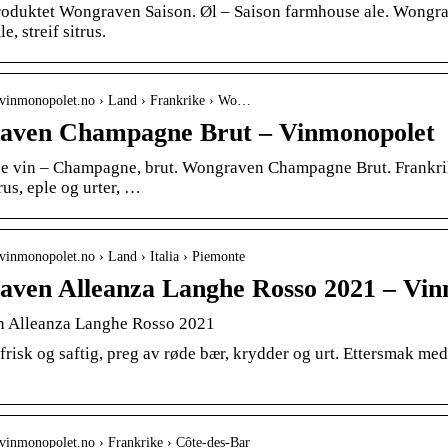
roduktet Wongraven Saison. Øl – Saison farmhouse ale. Wongrav
e, streif sitrus.
.vinmonopolet.no › Land › Frankrike › Wo…
aven Champagne Brut – Vinmonopolet
 vin – Champagne, brut. Wongraven Champagne Brut. Frankrike
rus, eple og urter, …
vinmonopolet.no › Land › Italia › Piemonte
ven Alleanza Langhe Rosso 2021 – Vin
 Alleanza Langhe Rosso 2021
risk og saftig, preg av røde bær, krydder og urt. Ettersmak me
vinmonopolet.no › Frankrike › Côte-des-Bar