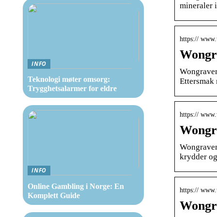
mineraler 
https:// www
Wongra
INFO
Wongraven 
Teknologi møter omsorg:
Ettersmak 
Trygghetsalarmer for eldre
https:// www
Wongra
Wongraven 
krydder og
INFO
Online Gambling i Norge: En
https:// www
Komplett Guide
Wongra