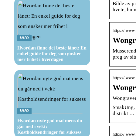
Bilde av p
hvete, huml
https:// www
INFO
Wongr
Hvordan finne det beste lånet: En
Musserende
enkel guide for deg som ønsker
preg av sit
mer frihet i hverdagen
https:// www.
Wongra
Wongraven
SmakUng, f
INFO
distrikt …
Hvordan nyte god mat mens du
går ned i vekt:
Kostholdsendringer for suksess
https:// www.