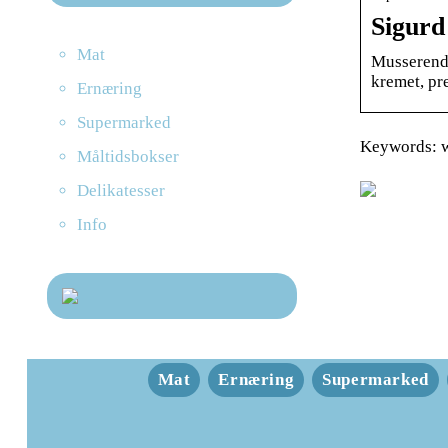
Sigur
Mat
Musserende
kremet, pre
Ernæring
Supermarked
Keywords: 
Måltidsbokser
Delikatesser
Info
Mat
Ernæring
Supermarked