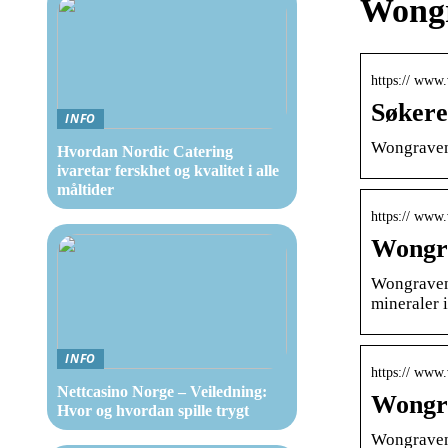
Wongr
https:// www
Søkere
INFO
Wongraven 
Hvordan Nordic Catering
ivaretar ferskhet og kvalitet i alle
måltider
https:// www
Wongra
Wongraven M
mineraler 
INFO
https:// www.
Nettcasino Norge – Veiledning:
Wongra
Hvor og hvordan spille trygt
Wongraven M