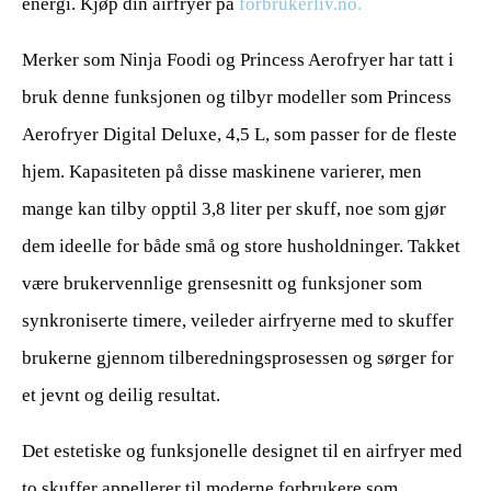
energi. Kjøp din airfryer på
forbrukerliv.no.
Merker som Ninja Foodi og Princess Aerofryer har tatt i
bruk denne funksjonen og tilbyr modeller som Princess
Aerofryer Digital Deluxe, 4,5 L, som passer for de fleste
hjem. Kapasiteten på disse maskinene varierer, men
mange kan tilby opptil 3,8 liter per skuff, noe som gjør
dem ideelle for både små og store husholdninger. Takket
være brukervennlige grensesnitt og funksjoner som
synkroniserte timere, veileder airfryerne med to skuffer
brukerne gjennom tilberedningsprosessen og sørger for
et jevnt og deilig resultat.
Det estetiske og funksjonelle designet til en airfryer med
to skuffer appellerer til moderne forbrukere som