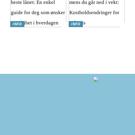
INFO
INFO
Hvordan finne det beste
Hvordan nyte god mat
lånet: En enkel guide for
mens du går ned i vekt:
deg som ønsker mer frihet i
Kostholdsendringer for
hverdagen
suksess