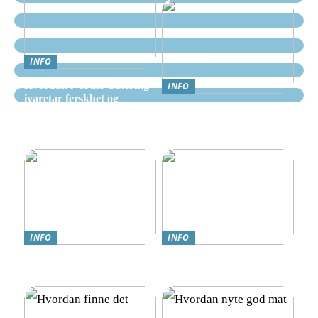
INFO
Hvordan Nordic Catering
INFO
ivaretar ferskhet og
Nettcasino Norge –
kvalitet i alle måltider
Veiledning: Hvor og
hvordan spille trygt
INFO
INFO
Teknologi møter omsorg:
Online Gambling i Norge:
Trygghetsalarmer for eldre
En Komplett Guide